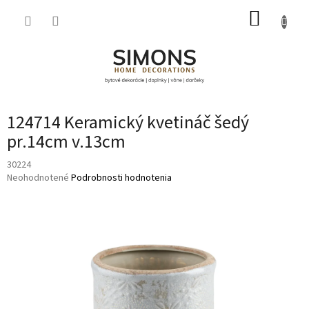
Prejsť
NÁKUP
na
obsah
KOŠÍK
124714 Keramický kvetináč šedý
pr.14cm v.13cm
30224
Priemerné
Neohodnotené
Podrobnosti hodnotenia
hodnotenie
produktu
je
0,0
z
5
hviezdičiek.