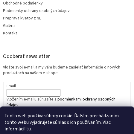
Obchodné podmienky
Podmienky ochrany osobných údajov
Preprava kvetov z NL
Galéria
Kontakt
Odoberať newsletter
Vložte svoj e-mail a my Vám budeme zasielať informácie o nových
produktoch na našom e-shope.
Email
Vložením e-mailu súhlasíte s
podmienkami ochrany osobných
údajov
Tento web používa súbory cookie. Ďalším prechádzaním
PRIHLÁSIŤ SA
tohto webu vyjadrujete súhlas s ich používaním. Viac
informácií
tu
.