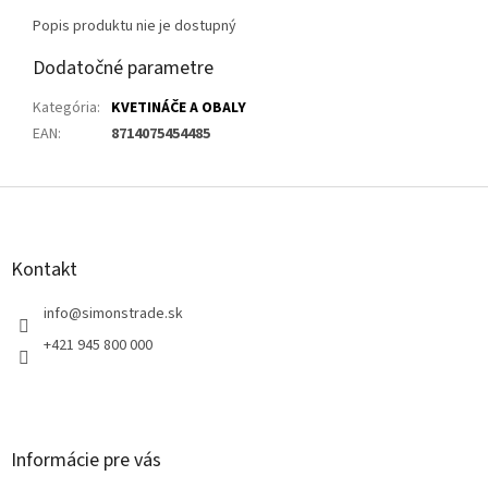
Popis produktu nie je dostupný
Dodatočné parametre
Kategória
:
KVETINÁČE A OBALY
EAN
:
8714075454485
Z
á
p
ä
Kontakt
t
i
info
@
simonstrade.sk
e
+421 945 800 000
Informácie pre vás