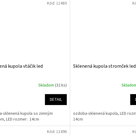
Kód:
11480
K
ená kupola vtáčik led
Sklenená kupola stromček led
Skladom
(32 ks)
Sklado
DETAIL
a-sklenená kupola so zimným
ozdoba-sklenená kupola, LED roz
om, LED rozmer: 14cm
14cm
Kód:
11496
K