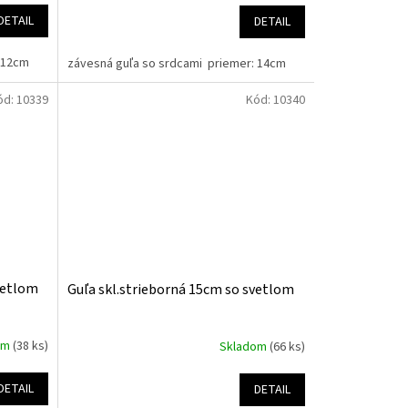
DETAIL
DETAIL
r: 12cm
závesná guľa so srdcami priemer: 14cm
ód:
10339
Kód:
10340
vetlom
Guľa skl.strieborná 15cm so svetlom
om
(38 ks)
Skladom
(66 ks)
DETAIL
DETAIL