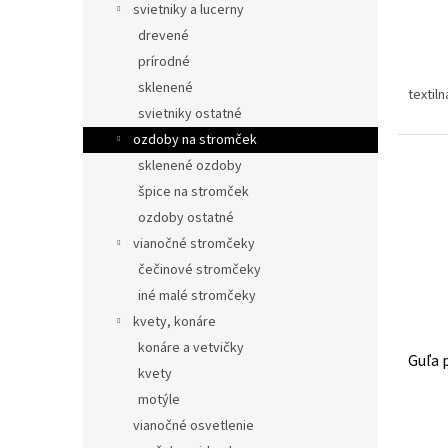
v
svietniky a lucerny
drevené
prírodné
sklenené
textil
svietniky ostatné
ozdoby na stromček
sklenené ozdoby
špice na stromček
ozdoby ostatné
vianočné stromčeky
čečinové stromčeky
iné malé stromčeky
kvety, konáre
konáre a vetvičky
Guľa 
kvety
motýle
vianočné osvetlenie