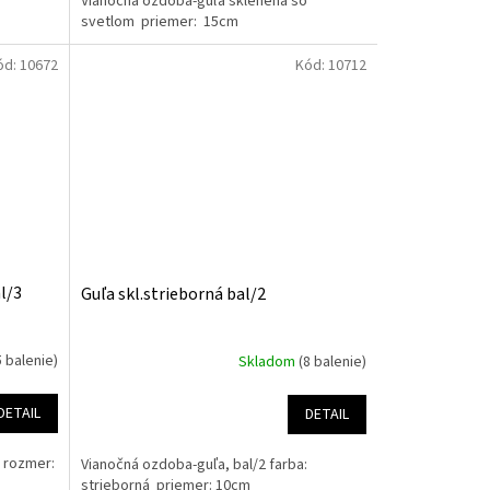
Vianočná ozdoba-guľa sklenená so
svetlom priemer: 15cm
ód:
10672
Kód:
10712
l/3
Guľa skl.strieborná bal/2
5 balenie)
Skladom
(8 balenie)
DETAIL
DETAIL
3 rozmer:
Vianočná ozdoba-guľa, bal/2 farba:
strieborná priemer: 10cm