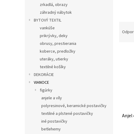
zrkadlá, obrazy
záhradný nábytok
BYTOVÝ TEXTIL
R
vankúše
a
Odpor
prikrývky, deky
d
e
obrusy, prestierania
V
n
koberce, predložky
ý
i
uteráky, utierky
p
e
textilné košíky
i
p
DEKORÁCIE
s
r
VIANOCE
p
o
r
d
figúrky
o
u
anjele a víly
d
k
polyresinové, keramické postavičky
u
t
textilné a plstené postavičky
Anjel
k
o
iné postavičky
t
v
o
betlehemy