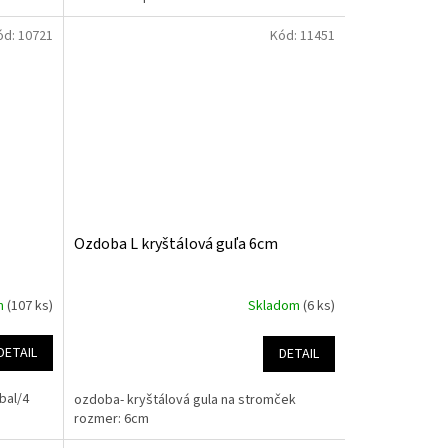
ód:
10721
Kód:
11451
Ozdoba L kryštálová guľa 6cm
m
(107 ks)
Skladom
(6 ks)
DETAIL
DETAIL
bal/4
ozdoba- kryštálová gula na stromček
rozmer: 6cm