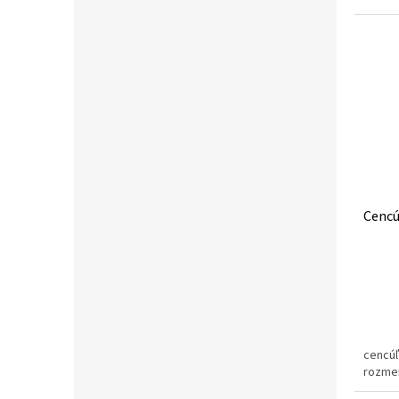
Cencú
cencúľ
rozme