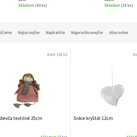
Skladom
(30 ks)
Skladom
(28 ks)
účame
Najlacnejšie
Najdrahšie
Najpredávanejšie
Abecedne
Kód:
10152
K
 dievča textilné 25cm
Srdce kryštál 12cm