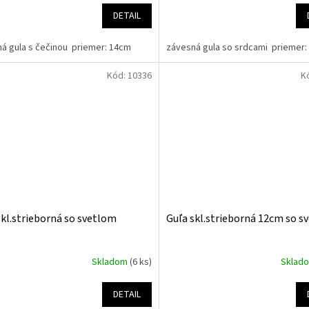
DETAIL
á gula s čečinou priemer: 14cm
závesná gula so srdcami prieme
Kód:
10336
K
skl.strieborná so svetlom
Guľa skl.strieborná 12cm so s
Skladom
(6 ks)
Sklad
DETAIL