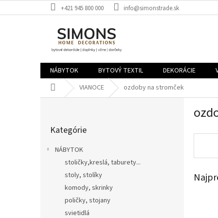
Prejsť
+421 945 800 000
info@simonstrade.sk
na
obsah
NÁBYTOK
BYTOVÝ TEXTIL
DEKORÁCIE
Domov
VIANOCE
ozdoby na stromček
B
ozdo
o
Preskočiť
č
Kategórie
kategórie
n
ý
NÁBYTOK
p
stoličky,kreslá, taburety...
a
stoly, stolíky
Najpr
n
e
komody, skrinky
l
poličky, stojany
svietidlá