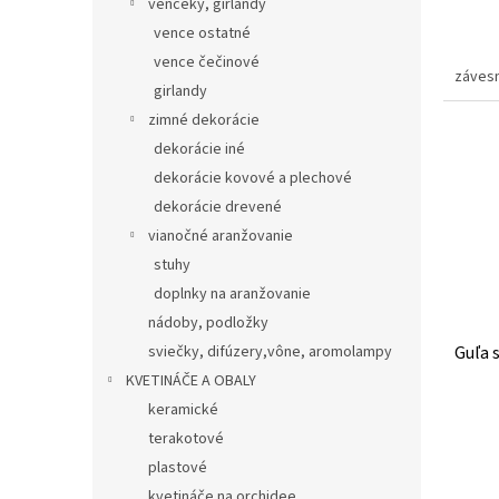
venčeky, girlandy
vence ostatné
vence čečinové
závesn
girlandy
zimné dekorácie
dekorácie iné
dekorácie kovové a plechové
dekorácie drevené
vianočné aranžovanie
stuhy
doplnky na aranžovanie
nádoby, podložky
sviečky, difúzery,vône, aromolampy
Guľa 
KVETINÁČE A OBALY
keramické
terakotové
plastové
kvetináče na orchidee