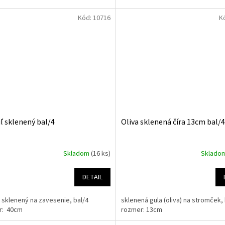
Kód:
10716
K
ľ sklenený bal/4
Oliva sklenená číra 13cm bal/4
Skladom
(16 ks)
Sklado
DETAIL
 sklenený na zavesenie, bal/4
sklenená gula (oliva) na stromček, 
r: 40cm
rozmer: 13cm