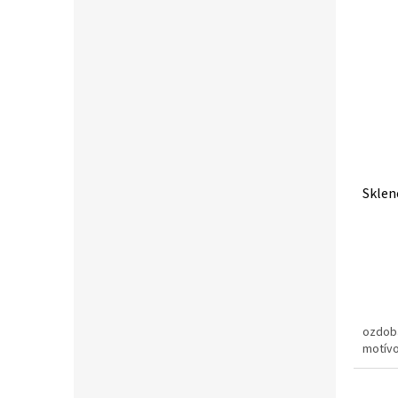
Sklen
ozdob
motív