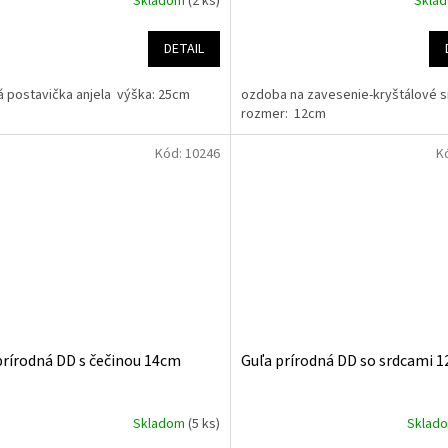
Skladom
(2 ks)
Skla
DETAIL
ná postavička anjela výška: 25cm
ozdoba na zavesenie-kryštálové 
rozmer: 12cm
Kód:
10246
K
prírodná DD s čečinou 14cm
Guľa prírodná DD so srdcami 
Skladom
(5 ks)
Sklad