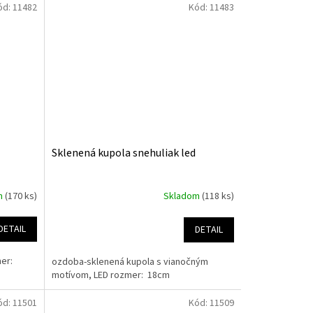
ód:
11482
Kód:
11483
Sklenená kupola snehuliak led
m
(170 ks)
Skladom
(118 ks)
DETAIL
DETAIL
mer:
ozdoba-sklenená kupola s vianočným
motívom, LED rozmer: 18cm
ód:
11501
Kód:
11509