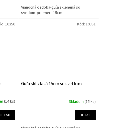
Vianočná ozdoba-guľa sklenená so
svetlom priemer: 15cm
ód:
10350
Kód:
10351
m
Guľa skl.zlatá 15cm so svetlom
om
(14 ks)
Skladom
(15 ks)
DETAIL
DETAIL