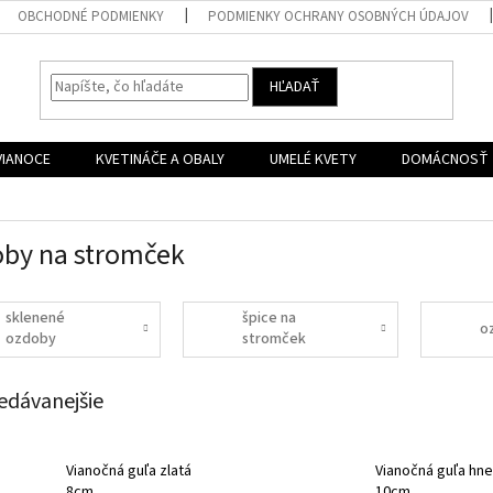
OBCHODNÉ PODMIENKY
PODMIENKY OCHRANY OSOBNÝCH ÚDAJOV
HĽADAŤ
VIANOCE
KVETINÁČE A OBALY
UMELÉ KVETY
DOMÁCNOSŤ
by na stromček
sklenené
špice na
o
ozdoby
stromček
edávanejšie
Vianočná guľa zlatá
Vianočná guľa hn
8cm
10cm