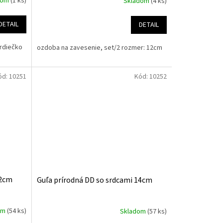
dom
(1 ks)
Skladom
(4 ks)
DETAIL
DETAIL
srdiečko
ozdoba na zavesenie, set/2 rozmer: 12cm
ód:
10251
Kód:
10252
12cm
Guľa prírodná DD so srdcami 14cm
om
(54 ks)
Skladom
(57 ks)