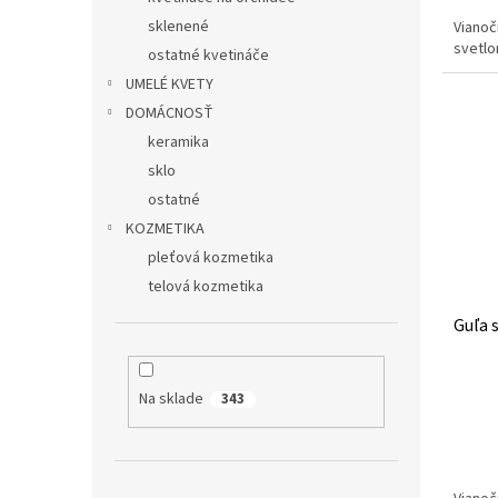
sklenené
Vianoč
svetl
ostatné kvetináče
UMELÉ KVETY
DOMÁCNOSŤ
keramika
sklo
ostatné
KOZMETIKA
pleťová kozmetika
telová kozmetika
Guľa 
Na sklade
343