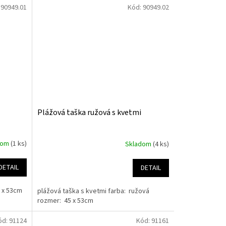
:
90949.01
Kód:
90949.02
Plážová taška ružová s kvetmi
dom
(1 ks)
Skladom
(4 ks)
DETAIL
DETAIL
5 x 53cm
plážová taška s kvetmi farba: ružová
rozmer: 45 x 53cm
ód:
91124
Kód:
91161