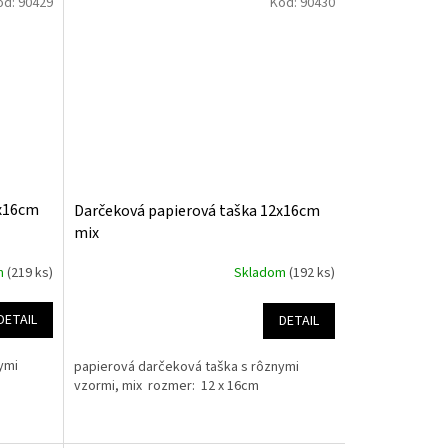
ód:
90429
Kód:
90430
2x16cm
Darčeková papierová taška 12x16cm
mix
m
(219 ks)
Skladom
(192 ks)
DETAIL
DETAIL
ymi
papierová darčeková taška s rôznymi
vzormi, mix rozmer: 12 x 16cm