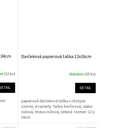
5x34cm
Darčeková papierová taška 12x16cm
om
(32 ks)
Skladom
(35 ks)
DETAIL
DETAIL
ymi
papierová darčeková taška s rôznymi
vzormi, 4 varianty farba: horčicová, slabo-
ružová, tmavo-ružová, zelená rozmer: 12 x
16cm