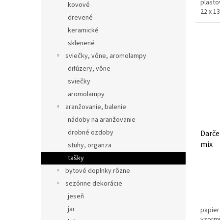
plasto
kovové
22 x 
drevené
keramické
sklenené
sviečky, vône, aromolampy
difúzery, vône
sviečky
aromolampy
aranžovanie, balenie
nádoby na aranžovanie
drobné ozdoby
Darče
mix
stuhy, organza
tašky
bytové doplnky rôzne
sezónne dekorácie
jeseň
jar
papier
vzormi