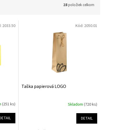
28
položiek celkom
d:
2033.50
Kód:
2050.01
Taška papierová LOGO
m
(251 ks)
Skladom
(720 ks)
DETAIL
DETAIL