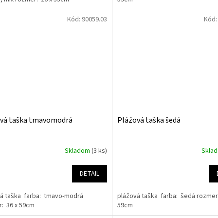
Kód:
90059.03
Kód
vá taška tmavomodrá
Plážová taška šedá
Skladom
(3 ks)
Skla
DETAIL
á taška farba: tmavo-modrá
plážová taška farba: šedá rozmer
r: 36 x 59cm
59cm