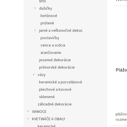
leto
dušičky
betónové
prútené
jarné a veľkonočné dekor.
postavičky
vence a srdcia
aranžovanie
jesenné dekorácie
prímorské dekorácie
Plážo
vázy
keramické a porcelánové
plechové a kovové
sklenené
záhradné dekorácie
VIANOCE
plážov
KVETINÁČE A OBALY
rozme
keramické