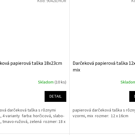
Kód:
90428/HOR
K
ková papierová taška 18x23cm
Darčeková papierová taška 1
mix
Skladom
(10 ks)
Sklado
DETAIL
ová darčeková taška s rôznymi
papierová darčeková taška s rôzn
, 4 varianty farba: horčicová, slabo-
vzormi, mix rozmer: 12 x 16cm
, tmavo-ružová, zelená rozmer: 18 x