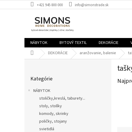
Prejsť
+421 945 800 000
info@simonstrade.sk
na
obsah
NÁBYTOK
BYTOVÝ TEXTIL
DEKORÁCIE
Domov
DEKORÁCIE
aranžovanie, balenie
ta
B
tašk
o
Preskočiť
č
Kategórie
kategórie
Najpr
n
ý
NÁBYTOK
p
stoličky,kreslá, taburety...
a
stoly, stolíky
n
e
komody, skrinky
l
poličky, stojany
R
svietidlá