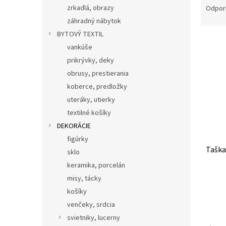
a
zrkadlá, obrazy
Odpor
d
záhradný nábytok
e
BYTOVÝ TEXTIL
V
n
vankúše
ý
i
prikrývky, deky
p
e
i
p
obrusy, prestierania
s
r
koberce, predložky
p
o
uteráky, utierky
r
d
textilné košíky
o
u
DEKORÁCIE
d
k
u
t
figúrky
Taška
k
o
sklo
t
v
keramika, porcelán
o
misy, tácky
v
košíky
venčeky, srdcia
svietniky, lucerny