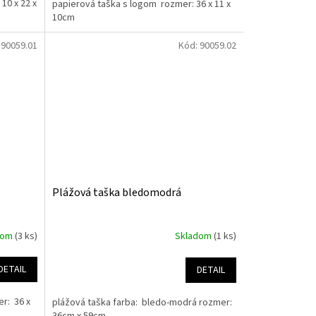
10 x 22 x
papierová taška s logom rozmer: 36 x 11 x
10cm
:
90059.01
Kód:
90059.02
Plážová taška bledomodrá
dom
(3 ks)
Skladom
(1 ks)
DETAIL
DETAIL
r: 36 x
plážová taška farba: bledo-modrá rozmer:
36cm x 59cm