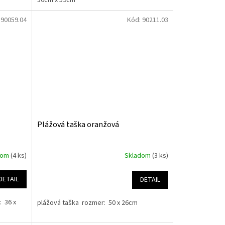
:
90059.04
Kód:
90211.03
Plážová taška oranžová
dom
(4 ks)
Skladom
(3 ks)
DETAIL
DETAIL
: 36 x
plážová taška rozmer: 50 x 26cm