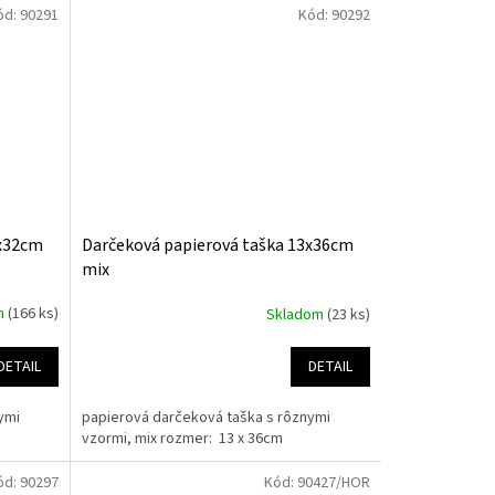
ód:
90291
Kód:
90292
6x32cm
Darčeková papierová taška 13x36cm
mix
m
(166 ks)
Skladom
(23 ks)
DETAIL
DETAIL
ymi
papierová darčeková taška s rôznymi
vzormi, mix rozmer: 13 x 36cm
ód:
90297
Kód:
90427/HOR