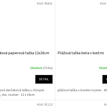
Kód:
90431
Kód
ková papierová taška 12x16cm
Plážová taška biela s kvetmi
Skladom
(72 ks)
Skla
DETAIL
ová darčeková taška s rôznymi
plážová taška s kvetmi rozmer: 4
, mix rozmer: 12 x 16cm
Kód:
91123
K