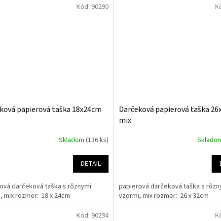
Kód:
90290
K
ková papierová taška 18x24cm
Darčeková papierová taška 2
mix
Skladom
(136 ks)
Sklado
DETAIL
ová darčeková taška s rôznymi
papierová darčeková taška s rôzn
, mix rozmer: 18 x 24cm
vzormi, mix rozmer: 26 x 32cm
Kód:
90294
K