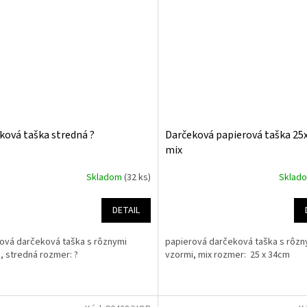
ková taška stredná ?
Darčeková papierová taška 2
mix
Skladom
(32 ks)
Sklad
DETAIL
ová darčeková taška s rôznymi
papierová darčeková taška s rôzn
, stredná rozmer: ?
vzormi, mix rozmer: 25 x 34cm