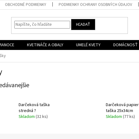
OBCHODNÉ PODMIENKY
PODMIENKY OCHRANY OSOBNÝCH ÚDAJOV
HĽADAŤ
VIANOCE
KVETINÁČE A OBALY
UMELÉ KVETY
DOMÁCNOSŤ
šky
y
edávanejšie
Darčeková taška
Darčeková papie
stredná ?
taška 25x34cm
Skladom
(32 ks)
Skladom
(77 ks)