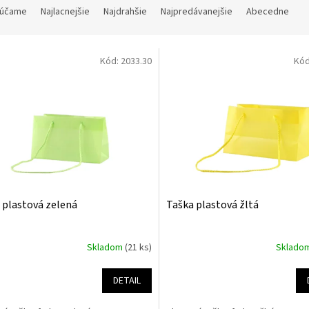
účame
Najlacnejšie
Najdrahšie
Najpredávanejšie
Abecedne
Kód:
2033.30
Kó
 plastová zelená
Taška plastová žltá
Skladom
(21 ks)
Sklado
DETAIL