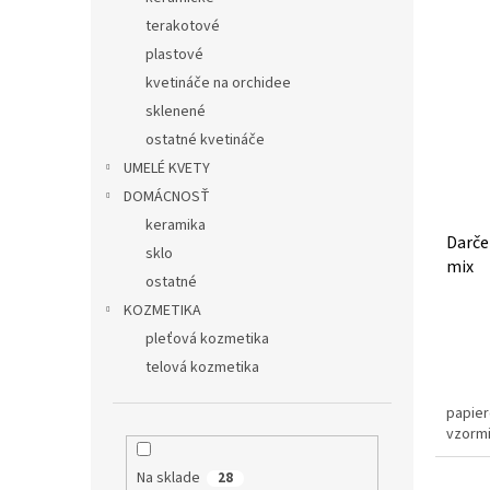
terakotové
plastové
kvetináče na orchidee
sklenené
ostatné kvetináče
UMELÉ KVETY
DOMÁCNOSŤ
keramika
Darče
sklo
mix
ostatné
KOZMETIKA
pleťová kozmetika
telová kozmetika
papier
vzormi
Na sklade
28