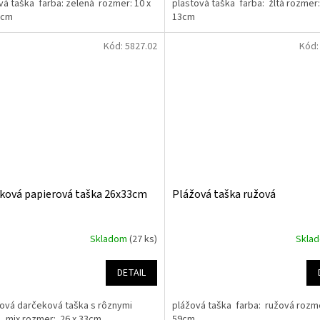
vá taška farba: zelená rozmer: 10 x
plastová taška farba: žltá rozmer: 
13cm
13cm
Kód:
5827.02
Kód
ková papierová taška 26x33cm
Plážová taška ružová
Skladom
(27 ks)
Skla
DETAIL
ová darčeková taška s rôznymi
plážová taška farba: ružová rozme
, mix rozmer: 26 x 33cm
59cm