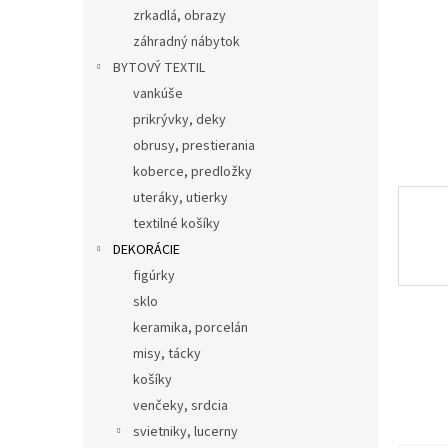
zrkadlá, obrazy
záhradný nábytok
BYTOVÝ TEXTIL
vankúše
prikrývky, deky
obrusy, prestierania
koberce, predložky
uteráky, utierky
textilné košíky
DEKORÁCIE
figúrky
sklo
keramika, porcelán
misy, tácky
košíky
venčeky, srdcia
svietniky, lucerny