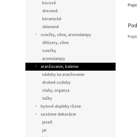
kovové
Popi
drevené
keramické
Pod
sklenené
sviečky, vône, aromolampy
Popi
difúzery, vône
sviečky
aromolampy
aranžovanie, balenie
nádoby na aranžovanie
drobné ozdoby
stuhy, organza
tašky
bytové doplnky rôzne
sezónne dekorácie
jeseň
jar