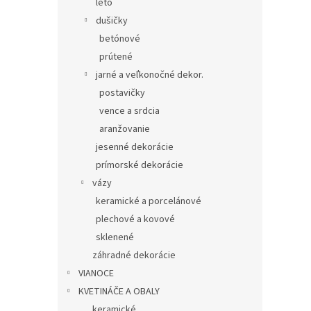
leto
dušičky
betónové
prútené
jarné a veľkonočné dekor.
postavičky
vence a srdcia
aranžovanie
jesenné dekorácie
prímorské dekorácie
vázy
keramické a porcelánové
plechové a kovové
sklenené
záhradné dekorácie
VIANOCE
KVETINÁČE A OBALY
keramické