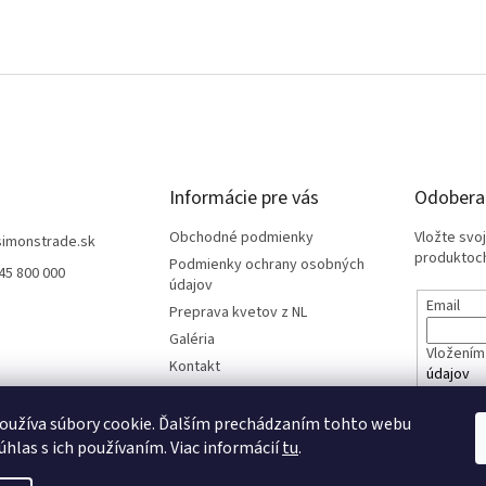
Informácie pre vás
Odoberať
Obchodné podmienky
Vložte svo
simonstrade.sk
produktoch
Podmienky ochrany osobných
45 800 000
údajov
Email
Preprava kvetov z NL
Galéria
Vložením 
Kontakt
údajov
oužíva súbory cookie. Ďalším prechádzaním tohto webu
PRIHL
úhlas s ich používaním. Viac informácií
tu
.