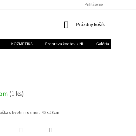
PREPRAVA KVETOV Z NL
GALÉRIA
Prihlásenie
KONTAKT
NÁKUPNÝ
Prázdny košík
KOŠÍK
KOZMETIKA
Preprava kvetov z NL
Galéria
Kontakt
dom
(1 ks)
aška s kvetmi rozmer: 45 x 53cm