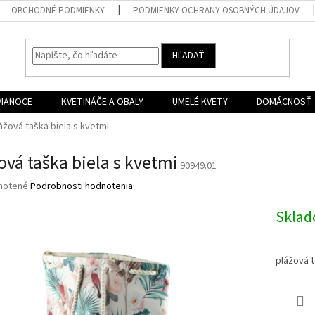
OBCHODNÉ PODMIENKY
PODMIENKY OCHRANY OSOBNÝCH ÚDAJOV
HĽADAŤ
VIANOCE
KVETINÁČE A OBALY
UMELÉ KVETY
DOMÁCNOSŤ
ážová taška biela s kvetmi
ová taška biela s kvetmi
90949.01
né
notené
Podrobnosti hodnotenia
nie
u
Skla
plážová t
iek.