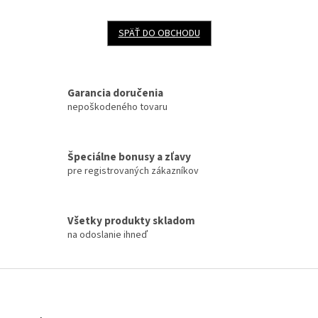
SPÄŤ DO OBCHODU
Garancia doručenia
nepoškodeného tovaru
Špeciálne bonusy a zľavy
pre registrovaných zákazníkov
Všetky produkty skladom
na odoslanie ihneď
Z
á
p