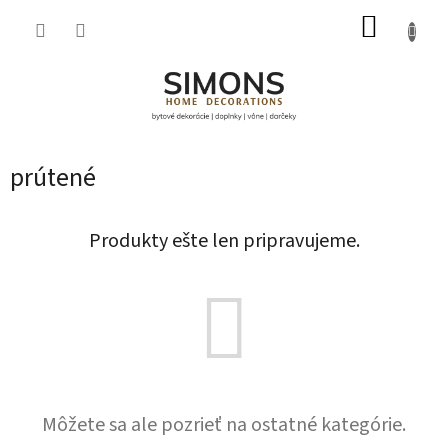
Prejsť
NÁKUP
na
obsah
KOŠÍK
prútené
Produkty ešte len pripravujeme.
Môžete sa ale pozrieť na ostatné kategórie.