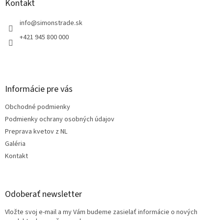
ä
Kontakt
t
i
info
@
simonstrade.sk
e
+421 945 800 000
Informácie pre vás
Obchodné podmienky
Podmienky ochrany osobných údajov
Preprava kvetov z NL
Galéria
Kontakt
Odoberať newsletter
Vložte svoj e-mail a my Vám budeme zasielať informácie o nových