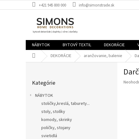
Prejsť
+421 945 800 000
info@simonstrade.sk
na
obsah
NÁBYTOK
BYTOVÝ TEXTIL
DEKORÁCIE
Domov
DEKORÁCIE
aranžovanie, balenie
Da
B
Darč
o
Preskočiť
č
Priemer
Kategórie
Neohod
kategórie
n
hodnote
ý
produkt
NÁBYTOK
p
je
stoličky,kreslá, taburety...
a
0,0
z
stoly, stolíky
n
5
e
komody, skrinky
hviezdič
l
poličky, stojany
svietidlá