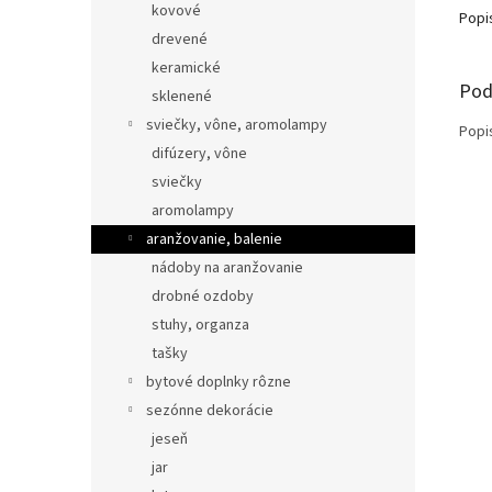
kovové
Popi
drevené
keramické
Pod
sklenené
sviečky, vône, aromolampy
Popi
difúzery, vône
sviečky
aromolampy
aranžovanie, balenie
nádoby na aranžovanie
drobné ozdoby
stuhy, organza
tašky
bytové doplnky rôzne
sezónne dekorácie
jeseň
jar