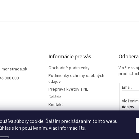
Informácie pre vás
Odoberať
Obchodné podmienky
Vložte svo
simonstrade.sk
produktoch
Podmienky ochrany osobných
45 800 000
údajov
Email
Preprava kvetov z NL
Galéria
Vložením 
Kontakt
údajov
oužíva súbory cookie. Ďalším prechádzaním tohto webu
PRIHL
úhlas s ich používaním. Viac informácií
tu
.