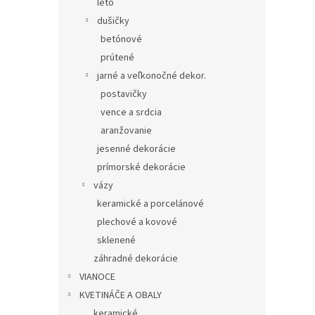
leto
dušičky
betónové
prútené
jarné a veľkonočné dekor.
postavičky
vence a srdcia
aranžovanie
jesenné dekorácie
prímorské dekorácie
vázy
keramické a porcelánové
plechové a kovové
sklenené
záhradné dekorácie
VIANOCE
KVETINÁČE A OBALY
keramické