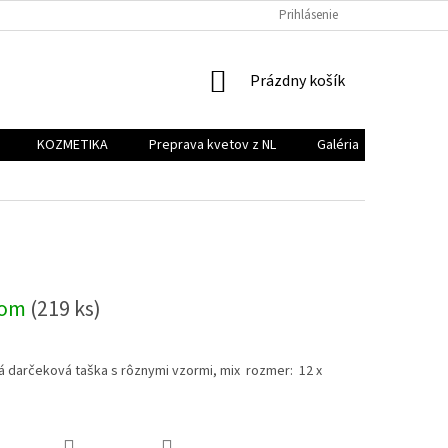
PREPRAVA KVETOV Z NL
GALÉRIA
Prihlásenie
KONTAKT
NÁKUPNÝ
Prázdny košík
KOŠÍK
KOZMETIKA
Preprava kvetov z NL
Galéria
Kontakt
dom
(219 ks)
á darčeková taška s rôznymi vzormi, mix rozmer: 12 x