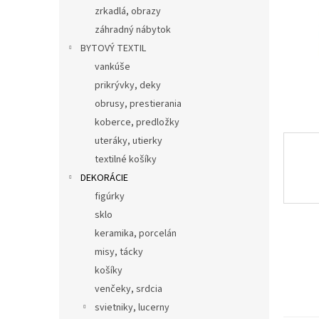
zrkadlá, obrazy
záhradný nábytok
BYTOVÝ TEXTIL
vankúše
prikrývky, deky
obrusy, prestierania
koberce, predložky
uteráky, utierky
textilné košíky
DEKORÁCIE
figúrky
sklo
keramika, porcelán
misy, tácky
košíky
venčeky, srdcia
svietniky, lucerny