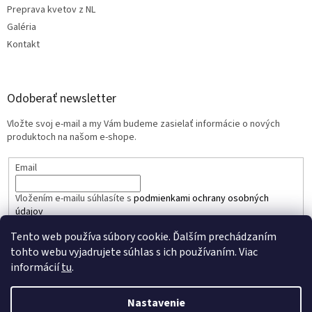
Preprava kvetov z NL
Galéria
Kontakt
Odoberať newsletter
Vložte svoj e-mail a my Vám budeme zasielať informácie o nových
produktoch na našom e-shope.
Email
Vložením e-mailu súhlasíte s
podmienkami ochrany osobných
údajov
Tento web používa súbory cookie. Ďalším prechádzaním
PRIHLÁSIŤ SA
tohto webu vyjadrujete súhlas s ich používaním. Viac
informácií
tu
.
Nastavenie
Vytvoril Shoptet