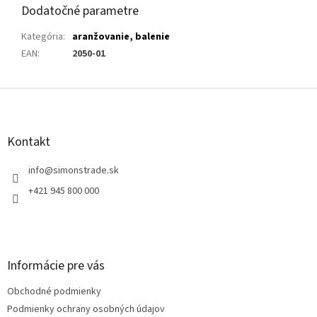
Dodatočné parametre
Kategória
:
aranžovanie, balenie
EAN
:
2050-01
Z
á
p
ä
Kontakt
t
i
info
@
simonstrade.sk
e
+421 945 800 000
Informácie pre vás
Obchodné podmienky
Podmienky ochrany osobných údajov