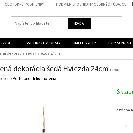
OBCHODNÉ PODMIENKY
PODMIENKY OCHRANY OSOBNÝCH ÚDAJOV
HĽADAŤ
VIANOCE
KVETINÁČE A OBALY
UMELÉ KVETY
DOMÁCNOSŤ
ená dekorácia šedá Hviezda 24cm
ená dekorácia šedá Hviezda 24cm
11941
né
notené
Podrobnosti hodnotenia
nie
u
Skla
ozdoba n
iek.