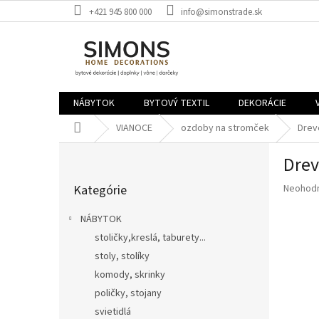
Prejsť
+421 945 800 000
info@simonstrade.sk
na
obsah
NÁBYTOK
BYTOVÝ TEXTIL
DEKORÁCIE
Domov
VIANOCE
ozdoby na stromček
Drev
B
Drev
o
Preskočiť
č
Priemer
Kategórie
Neohod
kategórie
n
hodnote
ý
produkt
NÁBYTOK
p
je
stoličky,kreslá, taburety...
a
0,0
z
stoly, stolíky
n
5
e
komody, skrinky
hviezdič
l
poličky, stojany
svietidlá