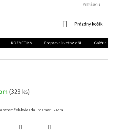
PREPRAVA KVETOV Z NL
GALÉRIA
Prihlásenie
KONTAKT
NÁKUPNÝ
Prázdny košík
KOŠÍK
KOZMETIKA
Preprava kvetov z NL
Galéria
Kontakt
dom
(323 ks)
a stromček-hviezda rozmer: 24cm