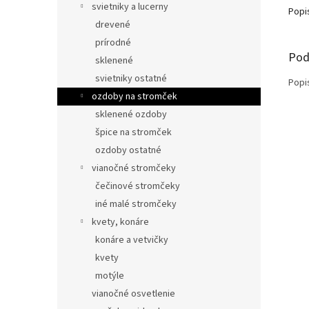
svietniky a lucerny
Popi
drevené
prírodné
Pod
sklenené
svietniky ostatné
Popi
ozdoby na stromček
sklenené ozdoby
špice na stromček
ozdoby ostatné
vianočné stromčeky
čečinové stromčeky
iné malé stromčeky
kvety, konáre
konáre a vetvičky
kvety
motýle
vianočné osvetlenie