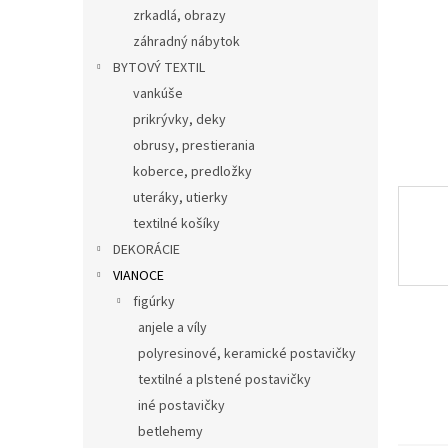
zrkadlá, obrazy
záhradný nábytok
BYTOVÝ TEXTIL
vankúše
prikrývky, deky
obrusy, prestierania
koberce, predložky
uteráky, utierky
textilné košíky
DEKORÁCIE
VIANOCE
figúrky
anjele a víly
polyresinové, keramické postavičky
textilné a plstené postavičky
iné postavičky
betlehemy