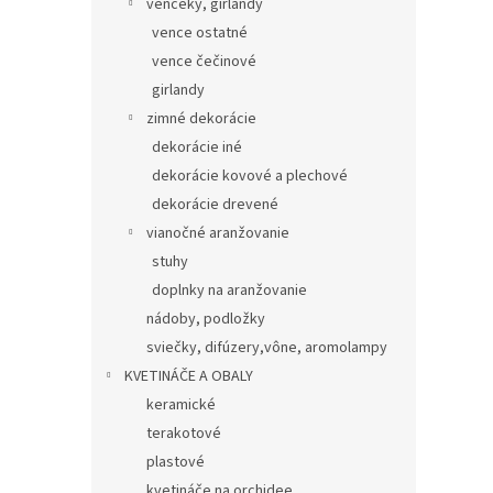
venčeky, girlandy
vence ostatné
vence čečinové
girlandy
zimné dekorácie
dekorácie iné
dekorácie kovové a plechové
dekorácie drevené
vianočné aranžovanie
stuhy
doplnky na aranžovanie
nádoby, podložky
sviečky, difúzery,vône, aromolampy
KVETINÁČE A OBALY
keramické
terakotové
plastové
kvetináče na orchidee