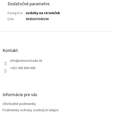
Dodatočné parametre
Kategória
:
ozdoby na stromček
EAN
:
8585047049196
Z
á
p
ä
Kontakt
t
i
info
@
simonstrade.sk
e
+421 945 800 000
Informácie pre vás
Obchodné podmienky
Podmienky ochrany osobných údajov