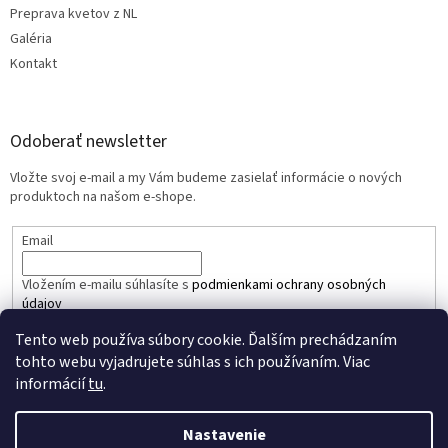
Preprava kvetov z NL
Galéria
Kontakt
Odoberať newsletter
Vložte svoj e-mail a my Vám budeme zasielať informácie o nových
produktoch na našom e-shope.
Email
Vložením e-mailu súhlasíte s
podmienkami ochrany osobných
údajov
Tento web používa súbory cookie. Ďalším prechádzaním
PRIHLÁSIŤ SA
tohto webu vyjadrujete súhlas s ich používaním. Viac
informácií
tu
.
Nastavenie
Vytvoril Shoptet