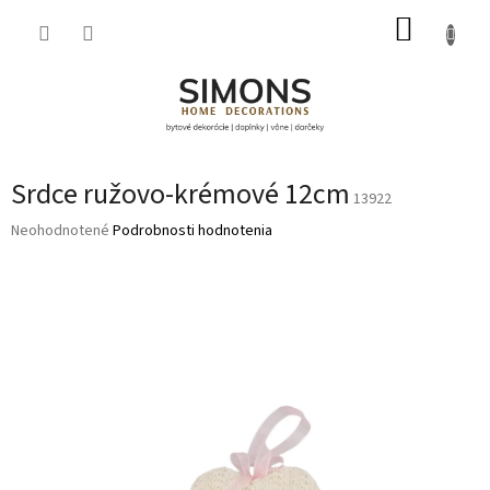
Prejsť
NÁKUP
na
obsah
KOŠÍK
Srdce ružovo-krémové 12cm
13922
Priemerné
Neohodnotené
Podrobnosti hodnotenia
hodnotenie
produktu
je
0,0
z
5
hviezdičiek.