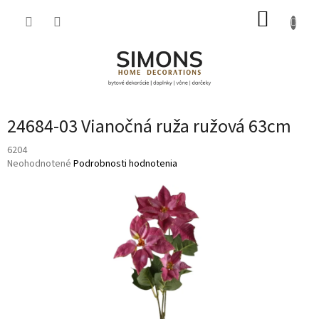
Prejsť
NÁKUP
na
obsah
KOŠÍK
24684-03 Vianočná ruža ružová 63cm
6204
Priemerné
Neohodnotené
Podrobnosti hodnotenia
hodnotenie
produktu
je
0,0
z
5
hviezdičiek.