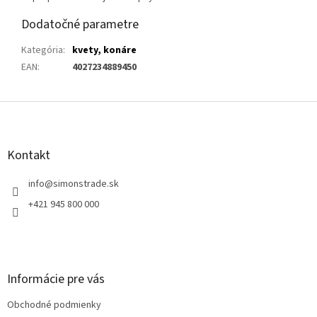
Dodatočné parametre
Kategória
:
kvety, konáre
EAN
:
4027234889450
Z
á
p
ä
Kontakt
t
i
info
@
simonstrade.sk
e
+421 945 800 000
Informácie pre vás
Obchodné podmienky