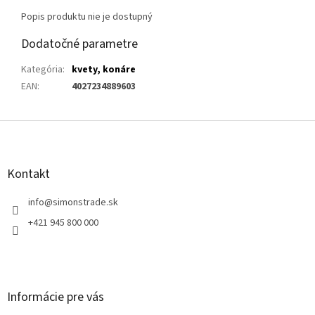
Popis produktu nie je dostupný
Dodatočné parametre
Kategória
:
kvety, konáre
EAN
:
4027234889603
Z
á
p
ä
Kontakt
t
i
info
@
simonstrade.sk
e
+421 945 800 000
Informácie pre vás