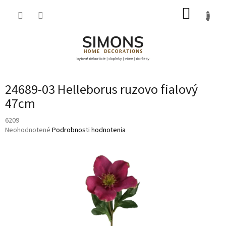
Prejsť
NÁKUP
na
obsah
KOŠÍK
24689-03 Helleborus ruzovo fialový
47cm
6209
Priemerné
Neohodnotené
Podrobnosti hodnotenia
hodnotenie
produktu
je
0,0
z
5
hviezdičiek.