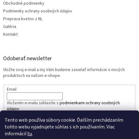
Obchodné podmienky
Podmienky ochrany osobných údajov
Preprava kvetov z NL
Galéria
Kontakt
Odoberať newsletter
Vložte svoj e-mail a my Vám budeme zasielať informácie o nových
produktoch na našom e-shope.
Email
Vložením e-mailu súhlasíte s
podmienkami ochrany osobných
údajov
Tento web používa súbory cookie. Ďalším prechádzaním
PRIHLÁSIŤ SA
tohto webu vyjadrujete súhlas s ich používaním. Viac
informácií
tu
.