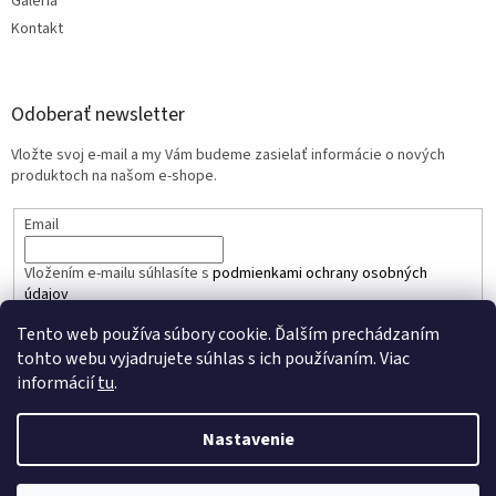
Galéria
Kontakt
Odoberať newsletter
Vložte svoj e-mail a my Vám budeme zasielať informácie o nových
produktoch na našom e-shope.
Email
Vložením e-mailu súhlasíte s
podmienkami ochrany osobných
údajov
Tento web používa súbory cookie. Ďalším prechádzaním
PRIHLÁSIŤ SA
tohto webu vyjadrujete súhlas s ich používaním. Viac
informácií
tu
.
Nastavenie
Vytvoril Shoptet