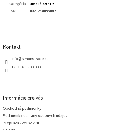
Kategória
:
UMELÉ KVETY
EAN
:
4027234853802
Z
á
p
ä
Kontakt
t
i
info
@
simonstrade.sk
e
+421 945 800 000
Informácie pre vás
Obchodné podmienky
Podmienky ochrany osobných údajov
Preprava kvetov z NL