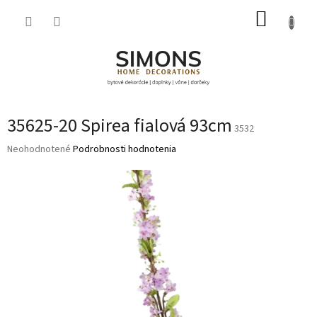
Prejsť
NÁKUP
na
obsah
KOŠÍK
35625-20 Spirea fialová 93cm
3532
Priemerné
Neohodnotené
Podrobnosti hodnotenia
hodnotenie
produktu
je
0,0
z
5
hviezdičiek.