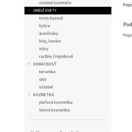
ostatné kvetináče
Popi
UMELÉ KVETY
kvety kusové
Pod
kytice
aranžmány
Popi
listy, konáre
trávy
rastliny črepníkové
DOMÁCNOSŤ
keramika
sklo
ostatné
KOZMETIKA
pleťová kozmetika
telová kozmetika