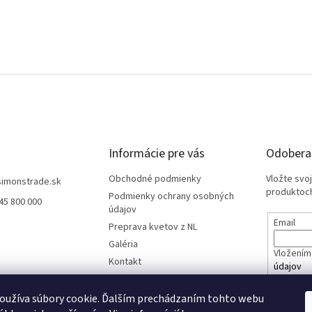
Informácie pre vás
Odoberať
Obchodné podmienky
Vložte svo
simonstrade.sk
produktoch
Podmienky ochrany osobných
45 800 000
údajov
Email
Preprava kvetov z NL
Galéria
Vložením 
Kontakt
údajov
oužíva súbory cookie. Ďalším prechádzaním tohto webu
PRIHL