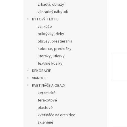
zrkadlá, obrazy
záhradný nábytok
BYTOVÝ TEXTIL
vankúše
prikrývky, deky
obrusy, prestierania
koberce, predložky
uteráky, utierky
textilné košíky
DEKORÁCIE
VIANOCE
KVETINÁČE A OBALY
keramické
terakotové
plastové
kvetináče na orchidee
sklenené