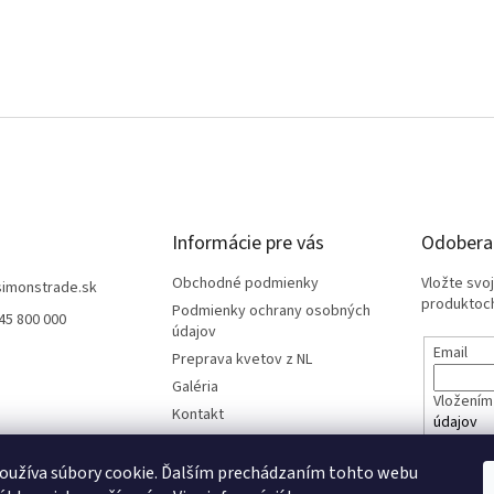
Informácie pre vás
Odoberať
Obchodné podmienky
Vložte svo
simonstrade.sk
produktoch
Podmienky ochrany osobných
45 800 000
údajov
Email
Preprava kvetov z NL
Galéria
Vložením 
Kontakt
údajov
oužíva súbory cookie. Ďalším prechádzaním tohto webu
PRIHL