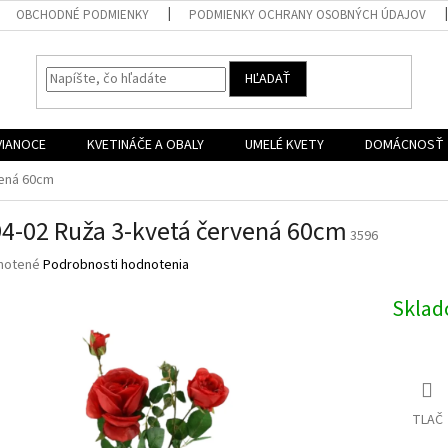
OBCHODNÉ PODMIENKY
PODMIENKY OCHRANY OSOBNÝCH ÚDAJOV
HĽADAŤ
VIANOCE
KVETINÁČE A OBALY
UMELÉ KVETY
DOMÁCNOSŤ
vená 60cm
4-02 Ruža 3-kvetá červená 60cm
3596
né
notené
Podrobnosti hodnotenia
nie
u
Skla
iek.
TLAČ