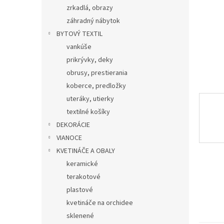
zrkadlá, obrazy
záhradný nábytok
BYTOVÝ TEXTIL
vankúše
prikrývky, deky
obrusy, prestierania
koberce, predložky
uteráky, utierky
textilné košíky
DEKORÁCIE
VIANOCE
KVETINÁČE A OBALY
keramické
terakotové
plastové
kvetináče na orchidee
sklenené