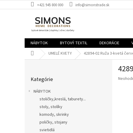
Prejsť
+421 945 800 000
info@simonstrade.sk
na
obsah
NÁBYTOK
BYTOVÝ TEXTIL
DEKORÁCIE
Domov
UMELÉ KVETY
42894-02 Ruža 3-kvetá čer
B
4289
o
Preskočiť
č
Priemer
Kategórie
Neohod
kategórie
n
hodnote
ý
produkt
NÁBYTOK
p
je
stoličky,kreslá, taburety...
a
0,0
z
stoly, stolíky
n
5
e
komody, skrinky
hviezdič
l
poličky, stojany
svietidlá