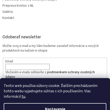
Preprava kvetov z NL
Galéria
Kontakt
Odoberať newsletter
Vložte svoj e-mail a my Vám budeme zasielať informácie o nových
produktoch na našom e-shope.
Email
Vložením e-mailu súhlasíte s
podmienkami ochrany osobných
údajov
Tento web používa súbory cookie. Ďalším prechádzaním
PRIHLÁSIŤ SA
tohto webu vyjadrujete súhlas s ich používaním. Viac
informácií
tu
.
Nastavenie