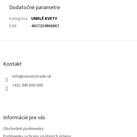
Dodatočné parametre
Kategória
:
UMELÉ KVETY
EAN
:
4027234906867
Z
á
p
ä
Kontakt
t
i
info
@
simonstrade.sk
e
+421 945 800 000
Informácie pre vás
Obchodné podmienky
Podmienky ochrany osobných údajov