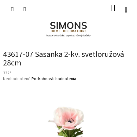
Prejsť
NÁKUP
na
obsah
KOŠÍK
43617-07 Sasanka 2-kv. svetloružová
28cm
3325
Priemerné
Neohodnotené
Podrobnosti hodnotenia
hodnotenie
produktu
je
0,0
z
5
hviezdičiek.