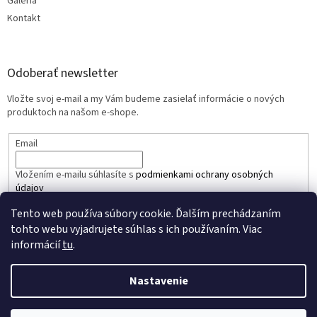
Galéria
Kontakt
Odoberať newsletter
Vložte svoj e-mail a my Vám budeme zasielať informácie o nových
produktoch na našom e-shope.
Email
Vložením e-mailu súhlasíte s
podmienkami ochrany osobných
údajov
Tento web používa súbory cookie. Ďalším prechádzaním
PRIHLÁSIŤ SA
tohto webu vyjadrujete súhlas s ich používaním. Viac
informácií
tu
.
Nastavenie
Vytvoril Shoptet