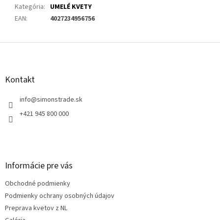
Kategória
:
UMELÉ KVETY
EAN
:
4027234956756
Z
á
p
ä
Kontakt
t
i
info
@
simonstrade.sk
e
+421 945 800 000
Informácie pre vás
Obchodné podmienky
Podmienky ochrany osobných údajov
Preprava kvetov z NL