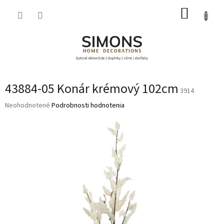
Prejsť
NÁKUP
na
obsah
KOŠÍK
43884-05 Konár krémový 102cm
3914
Priemerné
Neohodnotené
Podrobnosti hodnotenia
hodnotenie
produktu
je
0,0
z
5
hviezdičiek.