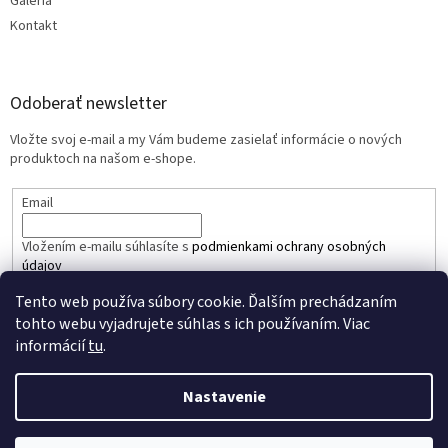
Galéria
Kontakt
Odoberať newsletter
Vložte svoj e-mail a my Vám budeme zasielať informácie o nových
produktoch na našom e-shope.
Email
Vložením e-mailu súhlasíte s
podmienkami ochrany osobných
údajov
Tento web používa súbory cookie. Ďalším prechádzaním
PRIHLÁSIŤ SA
tohto webu vyjadrujete súhlas s ich používaním. Viac
informácií
tu
.
Nastavenie
Vytvoril Shoptet