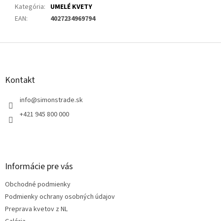
Kategória
:
UMELÉ KVETY
EAN
:
4027234969794
Z
á
p
ä
Kontakt
t
i
info
@
simonstrade.sk
e
+421 945 800 000
Informácie pre vás
Obchodné podmienky
Podmienky ochrany osobných údajov
Preprava kvetov z NL