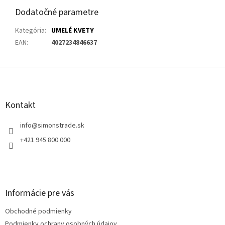
Dodatočné parametre
Kategória
:
UMELÉ KVETY
EAN
:
4027234846637
Z
á
p
ä
Kontakt
t
i
info
@
simonstrade.sk
e
+421 945 800 000
Informácie pre vás
Obchodné podmienky
Podmienky ochrany osobných údajov