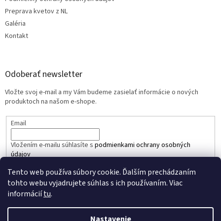
Preprava kvetov z NL
Galéria
Kontakt
Odoberať newsletter
Vložte svoj e-mail a my Vám budeme zasielať informácie o nových
produktoch na našom e-shope.
Email
Vložením e-mailu súhlasíte s
podmienkami ochrany osobných
údajov
Tento web používa súbory cookie. Ďalším prechádzaním
PRIHLÁSIŤ SA
tohto webu vyjadrujete súhlas s ich používaním. Viac
informácií
tu
.
Nastavenie