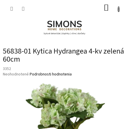
Prejsť
NÁKUP
na
obsah
KOŠÍK
56838-01 Kytica Hydrangea 4-kv zelená
60cm
3352
Priemerné
Neohodnotené
Podrobnosti hodnotenia
hodnotenie
produktu
je
0,0
z
5
hviezdičiek.