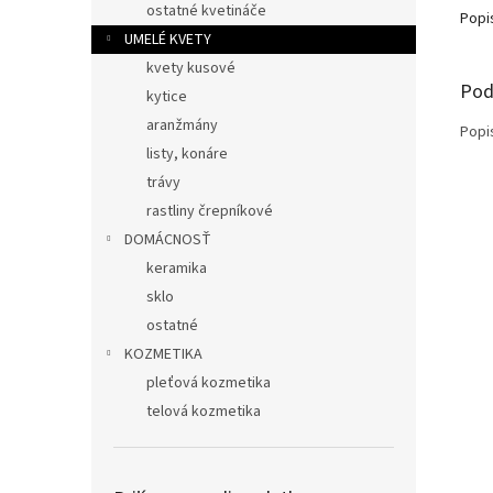
ostatné kvetináče
Popi
UMELÉ KVETY
kvety kusové
Pod
kytice
aranžmány
Popi
listy, konáre
trávy
rastliny črepníkové
DOMÁCNOSŤ
keramika
sklo
ostatné
KOZMETIKA
pleťová kozmetika
telová kozmetika