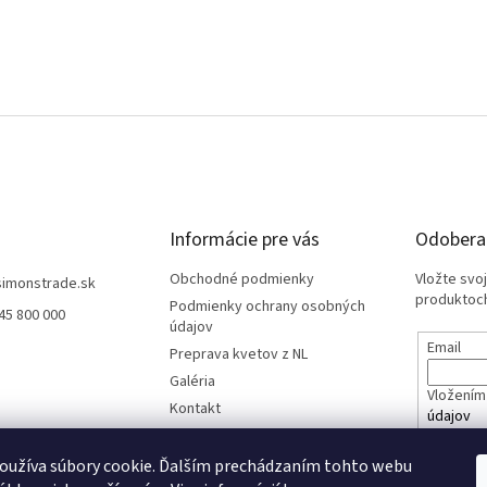
Informácie pre vás
Odoberať
Obchodné podmienky
Vložte svo
simonstrade.sk
produktoch
Podmienky ochrany osobných
45 800 000
údajov
Email
Preprava kvetov z NL
Galéria
Vložením 
Kontakt
údajov
oužíva súbory cookie. Ďalším prechádzaním tohto webu
PRIHL