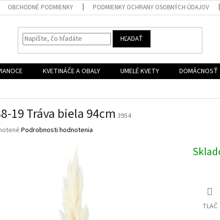
OBCHODNÉ PODMIENKY
PODMIENKY OCHRANY OSOBNÝCH ÚDAJOV
HĽADAŤ
VIANOCE
KVETINÁČE A OBALY
UMELÉ KVETY
DOMÁCNOSŤ
8-19 Tráva biela 94cm
3954
né
notené
Podrobnosti hodnotenia
nie
u
Skla
iek.
TLAČ