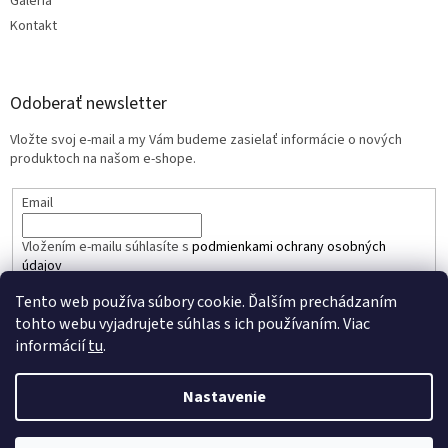
Galéria
Kontakt
Odoberať newsletter
Vložte svoj e-mail a my Vám budeme zasielať informácie o nových
produktoch na našom e-shope.
Email
Vložením e-mailu súhlasíte s
podmienkami ochrany osobných
údajov
Tento web používa súbory cookie. Ďalším prechádzaním
PRIHLÁSIŤ SA
tohto webu vyjadrujete súhlas s ich používaním. Viac
informácií
tu
.
Nastavenie
Vytvoril Shoptet