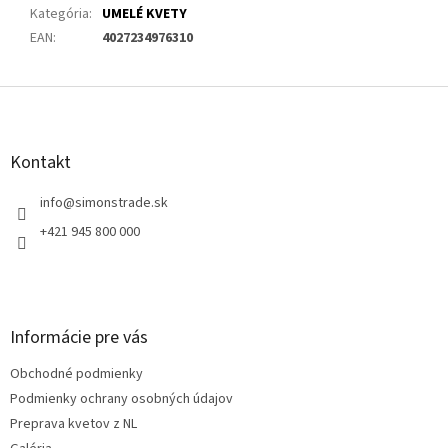
Kategória
:
UMELÉ KVETY
EAN
:
4027234976310
Z
á
p
ä
Kontakt
t
i
info
@
simonstrade.sk
e
+421 945 800 000
Informácie pre vás
Obchodné podmienky
Podmienky ochrany osobných údajov
Preprava kvetov z NL