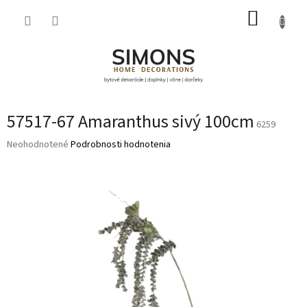
Prejsť
NÁKUP
na
obsah
KOŠÍK
57517-67 Amaranthus sivý 100cm
6259
Priemerné
Neohodnotené
Podrobnosti hodnotenia
hodnotenie
produktu
je
0,0
z
5
hviezdičiek.