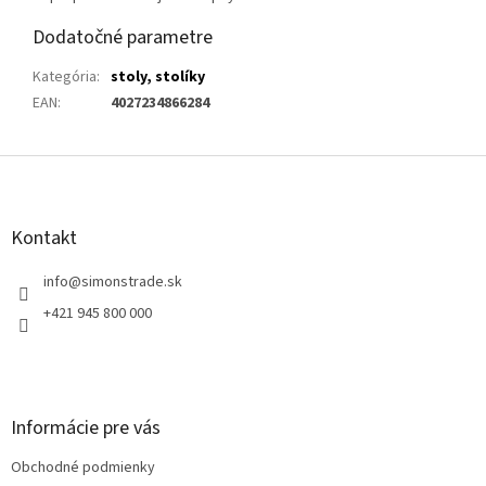
Dodatočné parametre
Kategória
:
stoly, stolíky
EAN
:
4027234866284
Z
á
p
ä
Kontakt
t
i
info
@
simonstrade.sk
e
+421 945 800 000
Informácie pre vás
Obchodné podmienky