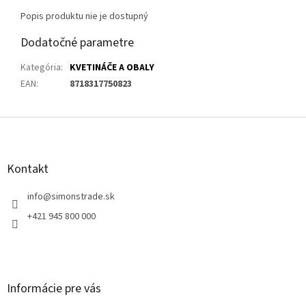
Popis produktu nie je dostupný
Dodatočné parametre
Kategória
:
KVETINÁČE A OBALY
EAN
:
8718317750823
Z
á
p
ä
Kontakt
t
i
info
@
simonstrade.sk
e
+421 945 800 000
Informácie pre vás