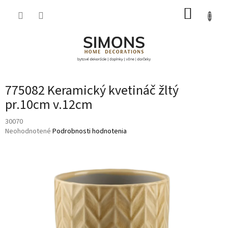
Prejsť
NÁKUP
na
obsah
KOŠÍK
775082 Keramický kvetináč žltý
pr.10cm v.12cm
30070
Priemerné
Neohodnotené
Podrobnosti hodnotenia
hodnotenie
produktu
je
0,0
z
5
hviezdičiek.