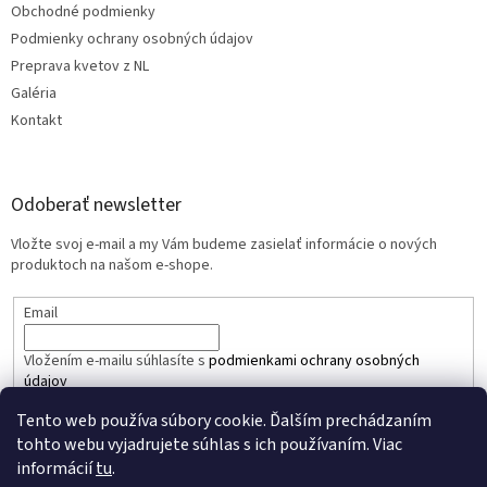
Obchodné podmienky
Podmienky ochrany osobných údajov
Preprava kvetov z NL
Galéria
Kontakt
Odoberať newsletter
Vložte svoj e-mail a my Vám budeme zasielať informácie o nových
produktoch na našom e-shope.
Email
Vložením e-mailu súhlasíte s
podmienkami ochrany osobných
údajov
Tento web používa súbory cookie. Ďalším prechádzaním
PRIHLÁSIŤ SA
tohto webu vyjadrujete súhlas s ich používaním. Viac
informácií
tu
.