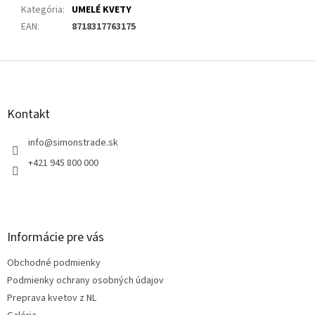
Kategória
:
UMELÉ KVETY
EAN
:
8718317763175
Z
á
p
ä
Kontakt
t
i
info
@
simonstrade.sk
e
+421 945 800 000
Informácie pre vás
Obchodné podmienky
Podmienky ochrany osobných údajov
Preprava kvetov z NL