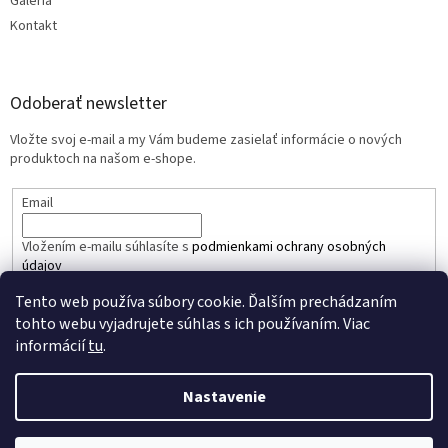
Galéria
Kontakt
Odoberať newsletter
Vložte svoj e-mail a my Vám budeme zasielať informácie o nových
produktoch na našom e-shope.
Email
Vložením e-mailu súhlasíte s
podmienkami ochrany osobných
údajov
Tento web používa súbory cookie. Ďalším prechádzaním
PRIHLÁSIŤ SA
tohto webu vyjadrujete súhlas s ich používaním. Viac
informácií
tu
.
Nastavenie
Vytvoril Shoptet