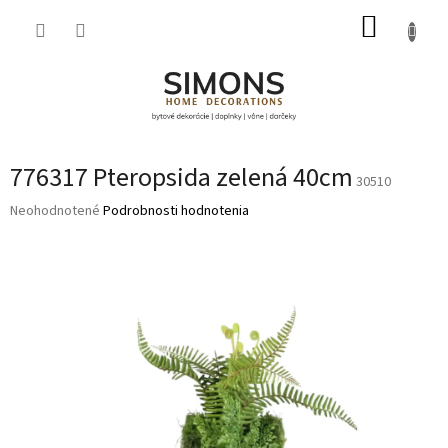
Prejsť
NÁKUP
na
obsah
KOŠÍK
776317 Pteropsida zelená 40cm
30510
Priemerné
Neohodnotené
Podrobnosti hodnotenia
hodnotenie
produktu
je
0,0
z
5
hviezdičiek.