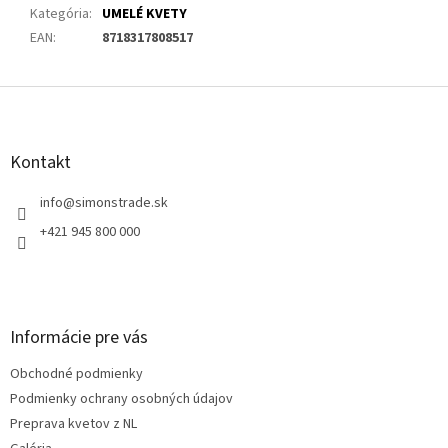
Kategória
:
UMELÉ KVETY
EAN
:
8718317808517
Z
á
p
ä
Kontakt
t
i
info
@
simonstrade.sk
e
+421 945 800 000
Informácie pre vás
Obchodné podmienky
Podmienky ochrany osobných údajov
Preprava kvetov z NL