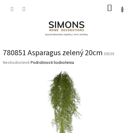
Prejsť
NÁKUP
na
obsah
KOŠÍK
780851 Asparagus zelený 20cm
30539
Priemerné
Neohodnotené
Podrobnosti hodnotenia
hodnotenie
produktu
je
0,0
z
5
hviezdičiek.