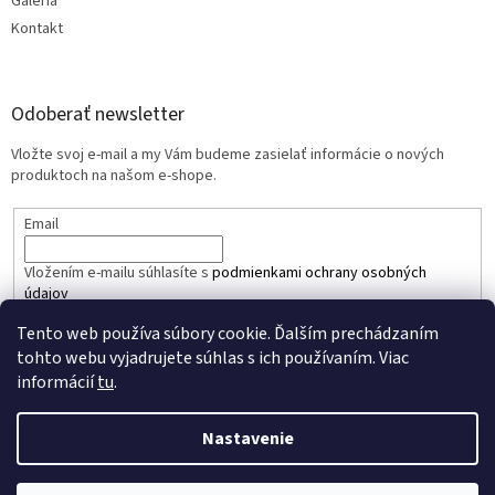
Galéria
Kontakt
Odoberať newsletter
Vložte svoj e-mail a my Vám budeme zasielať informácie o nových
produktoch na našom e-shope.
Email
Vložením e-mailu súhlasíte s
podmienkami ochrany osobných
údajov
Tento web používa súbory cookie. Ďalším prechádzaním
PRIHLÁSIŤ SA
tohto webu vyjadrujete súhlas s ich používaním. Viac
informácií
tu
.
Nastavenie
Vytvoril Shoptet