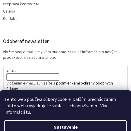
Preprava kvetov z NL
Galéria
Kontakt
Odoberať newsletter
Vložte svoj e-mail a my Vám budeme zasielať informácie o nových
produktoch na našom e-shope.
Email
Vložením e-mailu súhlasíte s
podmienkami ochrany osobných
údajov
Tento web používa súbory cookie. Ďalším prechádzaním
PRIHLÁSIŤ SA
tohto webu vyjadrujete súhlas s ich používaním. Viac
informácií
tu
.
Nastavenie
Vytvoril Shoptet