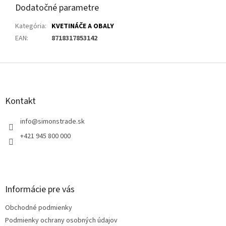
Dodatočné parametre
Kategória
:
KVETINÁČE A OBALY
EAN
:
8718317853142
Z
á
p
ä
Kontakt
t
i
info
@
simonstrade.sk
e
+421 945 800 000
Informácie pre vás
Obchodné podmienky
Podmienky ochrany osobných údajov