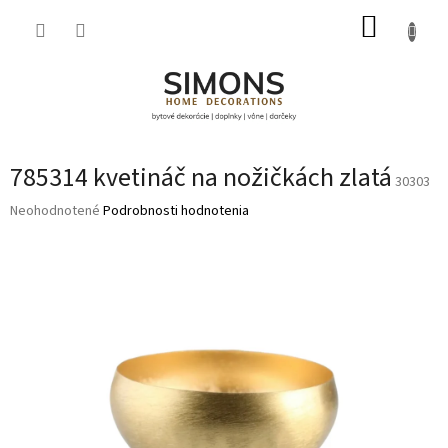
Prejsť
NÁKUP
na
obsah
KOŠÍK
785314 kvetináč na nožičkách zlatá
30303
Priemerné
Neohodnotené
Podrobnosti hodnotenia
hodnotenie
produktu
je
0,0
z
5
hviezdičiek.