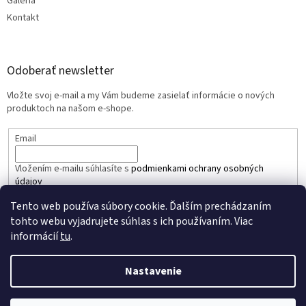
Galéria
Kontakt
Odoberať newsletter
Vložte svoj e-mail a my Vám budeme zasielať informácie o nových
produktoch na našom e-shope.
Email
Vložením e-mailu súhlasíte s
podmienkami ochrany osobných
údajov
Tento web používa súbory cookie. Ďalším prechádzaním
PRIHLÁSIŤ SA
tohto webu vyjadrujete súhlas s ich používaním. Viac
informácií
tu
.
Nastavenie
Vytvoril Shoptet