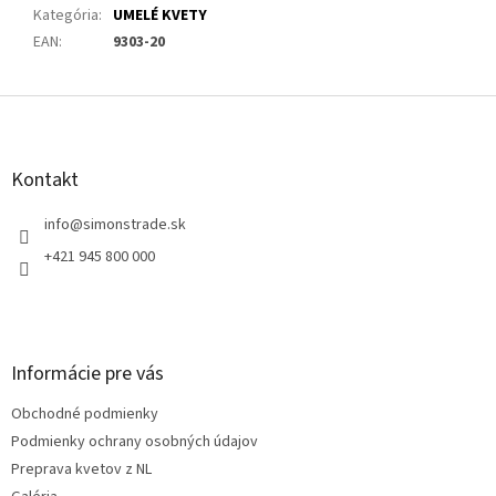
Kategória
:
UMELÉ KVETY
EAN
:
9303-20
Z
á
p
ä
Kontakt
t
i
info
@
simonstrade.sk
e
+421 945 800 000
Informácie pre vás
Obchodné podmienky
Podmienky ochrany osobných údajov
Preprava kvetov z NL