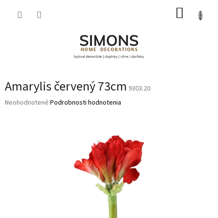
Prejsť
NÁKUP
na
obsah
KOŠÍK
Amarylis červený 73cm
9303.20
Priemerné
Neohodnotené
Podrobnosti hodnotenia
hodnotenie
produktu
je
0,0
z
5
hviezdičiek.