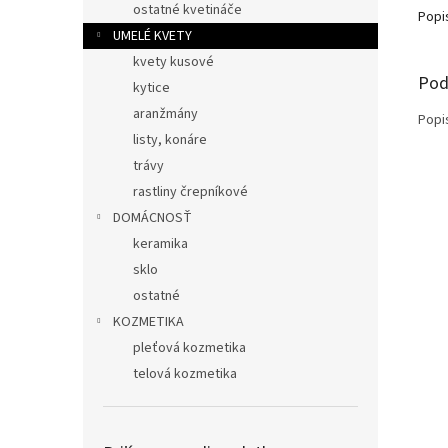
ostatné kvetináče
Popi
UMELÉ KVETY
kvety kusové
Pod
kytice
aranžmány
Popi
listy, konáre
trávy
rastliny črepníkové
DOMÁCNOSŤ
keramika
sklo
ostatné
KOZMETIKA
pleťová kozmetika
telová kozmetika