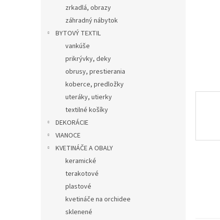
zrkadlá, obrazy
záhradný nábytok
BYTOVÝ TEXTIL
vankúše
prikrývky, deky
obrusy, prestierania
koberce, predložky
uteráky, utierky
textilné košíky
DEKORÁCIE
VIANOCE
KVETINÁČE A OBALY
keramické
terakotové
plastové
kvetináče na orchidee
sklenené