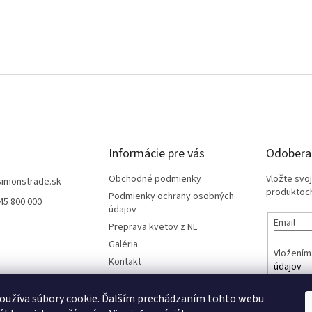
Informácie pre vás
Odoberať
Obchodné podmienky
Vložte svo
simonstrade.sk
produktoch
Podmienky ochrany osobných
45 800 000
údajov
Email
Preprava kvetov z NL
Galéria
Vložením 
Kontakt
údajov
oužíva súbory cookie. Ďalším prechádzaním tohto webu
PRIHL