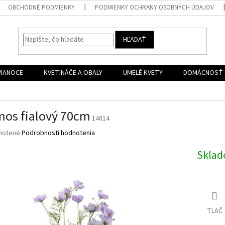
OBCHODNÉ PODMIENKY
PODMIENKY OCHRANY OSOBNÝCH ÚDAJOV
HĽADAŤ
VIANOCE
KVETINÁČE A OBALY
UMELÉ KVETY
DOMÁCNOSŤ
os fialový 70cm
14814
né
notené
Podrobnosti hodnotenia
nie
u
Skla
iek.
TLAČ