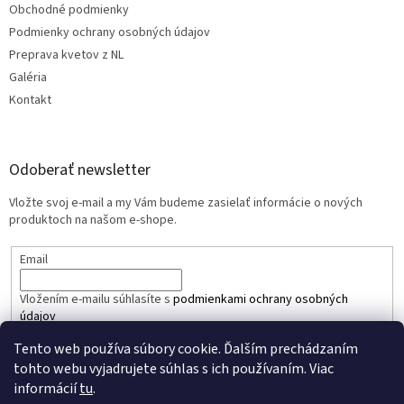
Obchodné podmienky
Podmienky ochrany osobných údajov
Preprava kvetov z NL
Galéria
Kontakt
Odoberať newsletter
Vložte svoj e-mail a my Vám budeme zasielať informácie o nových
produktoch na našom e-shope.
Email
Vložením e-mailu súhlasíte s
podmienkami ochrany osobných
údajov
Tento web používa súbory cookie. Ďalším prechádzaním
PRIHLÁSIŤ SA
tohto webu vyjadrujete súhlas s ich používaním. Viac
informácií
tu
.