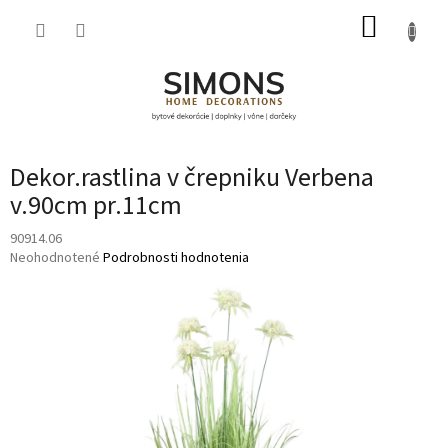
Prejsť
NÁKUP
na
obsah
KOŠÍK
Dekor.rastlina v črepniku Verbena
v.90cm pr.11cm
90914.06
Priemerné
Neohodnotené
Podrobnosti hodnotenia
hodnotenie
produktu
je
0,0
z
5
hviezdičiek.