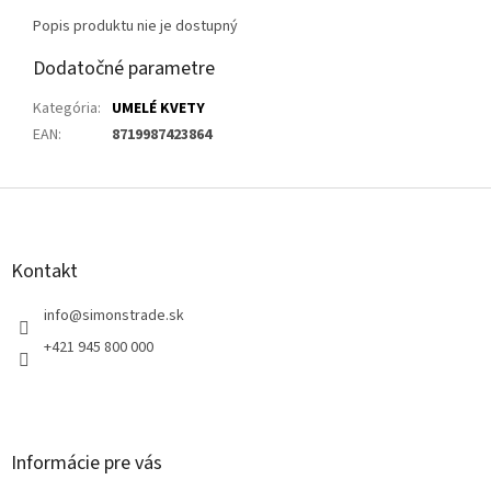
Popis produktu nie je dostupný
Dodatočné parametre
Kategória
:
UMELÉ KVETY
EAN
:
8719987423864
Z
á
p
ä
Kontakt
t
i
info
@
simonstrade.sk
e
+421 945 800 000
Informácie pre vás