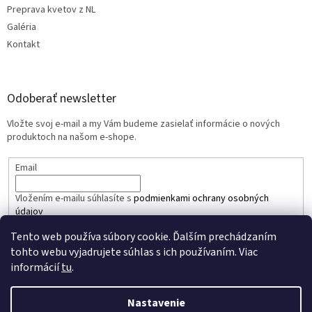
Preprava kvetov z NL
Galéria
Kontakt
Odoberať newsletter
Vložte svoj e-mail a my Vám budeme zasielať informácie o nových
produktoch na našom e-shope.
Email
Vložením e-mailu súhlasíte s
podmienkami ochrany osobných
údajov
Tento web používa súbory cookie. Ďalším prechádzaním
PRIHLÁSIŤ SA
tohto webu vyjadrujete súhlas s ich používaním. Viac
informácií
tu
.
Nastavenie
Vytvoril Shoptet