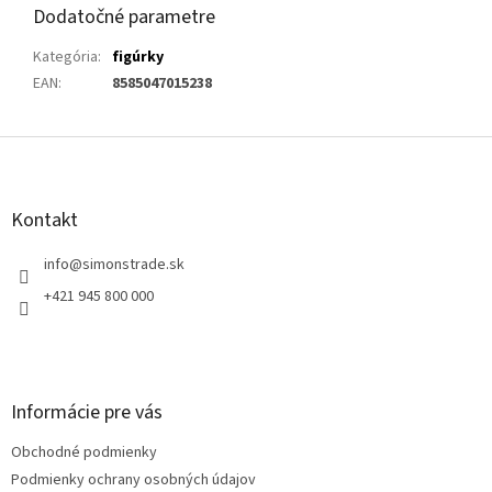
Dodatočné parametre
Kategória
:
figúrky
EAN
:
8585047015238
Z
á
p
ä
Kontakt
t
i
info
@
simonstrade.sk
e
+421 945 800 000
Informácie pre vás
Obchodné podmienky
Podmienky ochrany osobných údajov