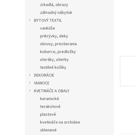
zrkadlá, obrazy
záhradný nábytok
BYTOVÝ TEXTIL
vankúše
prikrývky, deky
obrusy, prestierania
koberce, predložky
uteráky, utierky
textilné košíky
DEKORÁCIE
VIANOCE
KVETINÁČE A OBALY
keramické
terakotové
plastové
kvetináče na orchidee
sklenené