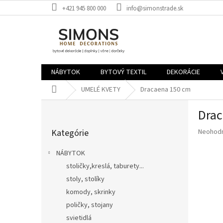
Prejsť
+421 945 800 000
info@simonstrade.sk
na
obsah
NÁBYTOK
BYTOVÝ TEXTIL
DEKORÁCIE
Domov
UMELÉ KVETY
Dracaena 150 cm
B
Drac
o
Preskočiť
č
Priemer
Kategórie
Neohod
kategórie
n
hodnote
ý
produkt
NÁBYTOK
p
je
stoličky,kreslá, taburety...
a
0,0
z
stoly, stolíky
n
5
e
komody, skrinky
hviezdič
l
poličky, stojany
svietidlá