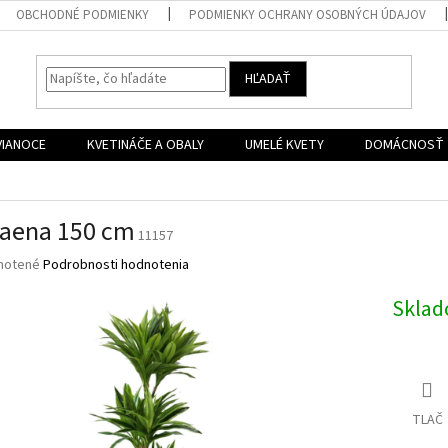
OBCHODNÉ PODMIENKY
PODMIENKY OCHRANY OSOBNÝCH ÚDAJOV
HĽADAŤ
VIANOCE
KVETINÁČE A OBALY
UMELÉ KVETY
DOMÁCNOSŤ
aena 150 cm
11157
né
notené
Podrobnosti hodnotenia
nie
u
Skla
iek.
TLAČ