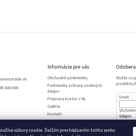
Informácie pre vás
Odoberať
Obchodné podmienky
Vložte svo
simonstrade.sk
produktoch
Podmienky ochrany osobných
45 800 000
údajov
Email
Preprava kvetov z NL
Galéria
Vložením 
Kontakt
údajov
oužíva súbory cookie. Ďalším prechádzaním tohto webu
PRIHL