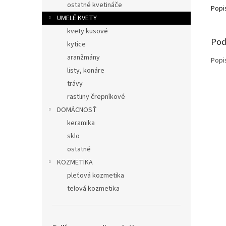
ostatné kvetináče
Popi
UMELÉ KVETY
kvety kusové
Pod
kytice
aranžmány
Popi
listy, konáre
trávy
rastliny črepníkové
DOMÁCNOSŤ
keramika
sklo
ostatné
KOZMETIKA
pleťová kozmetika
telová kozmetika