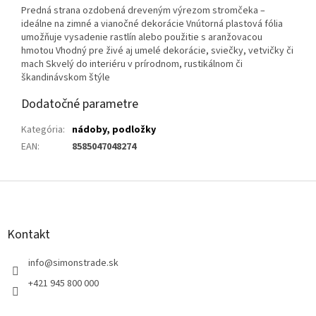
Predná strana ozdobená dreveným výrezom stromčeka –
ideálne na zimné a vianočné dekorácie Vnútorná plastová fólia
umožňuje vysadenie rastlín alebo použitie s aranžovacou
hmotou Vhodný pre živé aj umelé dekorácie, sviečky, vetvičky či
mach Skvelý do interiéru v prírodnom, rustikálnom či
škandinávskom štýle
Dodatočné parametre
Kategória
:
nádoby, podložky
EAN
:
8585047048274
Z
á
p
ä
Kontakt
t
i
info
@
simonstrade.sk
e
+421 945 800 000