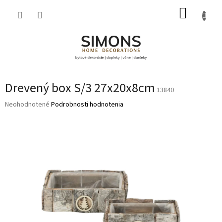
Prejsť
NÁKUP
na
obsah
KOŠÍK
Drevený box S/3 27x20x8cm
13840
Priemerné
Neohodnotené
Podrobnosti hodnotenia
hodnotenie
produktu
je
0,0
z
5
hviezdičiek.