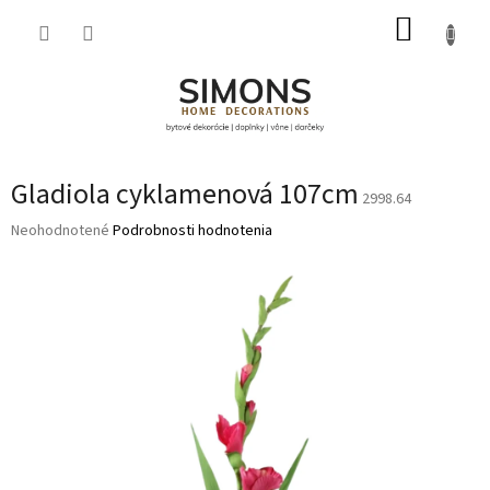
Prejsť
NÁKUP
na
obsah
KOŠÍK
Gladiola cyklamenová 107cm
2998.64
Priemerné
Neohodnotené
Podrobnosti hodnotenia
hodnotenie
produktu
je
0,0
z
5
hviezdičiek.