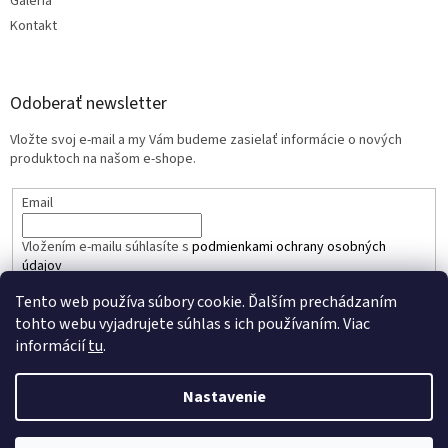
Galéria
Kontakt
Odoberať newsletter
Vložte svoj e-mail a my Vám budeme zasielať informácie o nových
produktoch na našom e-shope.
Email
Vložením e-mailu súhlasíte s
podmienkami ochrany osobných
údajov
Tento web používa súbory cookie. Ďalším prechádzaním
PRIHLÁSIŤ SA
tohto webu vyjadrujete súhlas s ich používaním. Viac
informácií
tu
.
Nastavenie
Vytvoril Shoptet