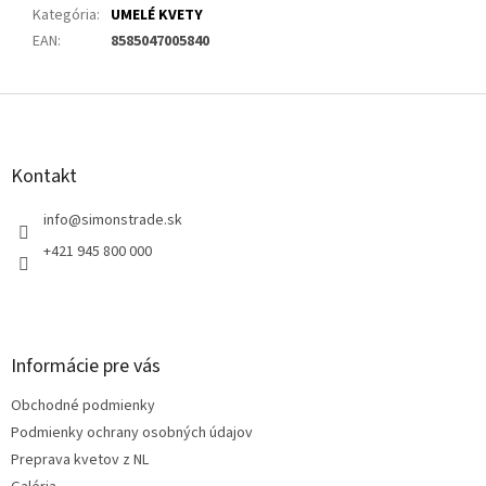
Kategória
:
UMELÉ KVETY
EAN
:
8585047005840
Z
á
p
ä
Kontakt
t
i
info
@
simonstrade.sk
e
+421 945 800 000
Informácie pre vás
Obchodné podmienky
Podmienky ochrany osobných údajov
Preprava kvetov z NL