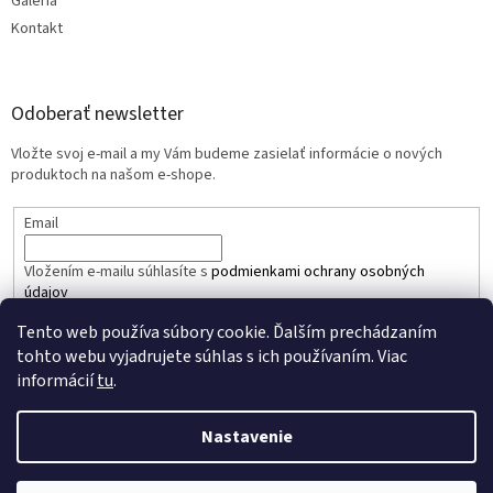
Galéria
Kontakt
Odoberať newsletter
Vložte svoj e-mail a my Vám budeme zasielať informácie o nových
produktoch na našom e-shope.
Email
Vložením e-mailu súhlasíte s
podmienkami ochrany osobných
údajov
Tento web používa súbory cookie. Ďalším prechádzaním
PRIHLÁSIŤ SA
tohto webu vyjadrujete súhlas s ich používaním. Viac
informácií
tu
.
Nastavenie
Vytvoril Shoptet