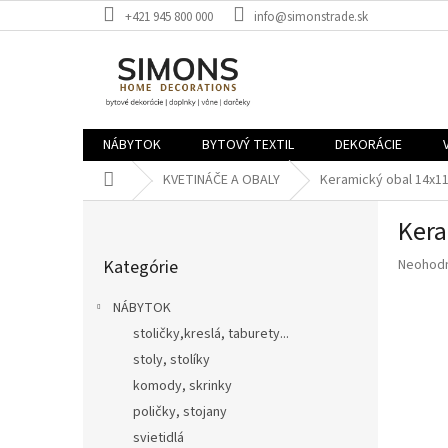
Prejsť
+421 945 800 000
info@simonstrade.sk
na
obsah
NÁBYTOK
BYTOVÝ TEXTIL
DEKORÁCIE
Domov
KVETINÁČE A OBALY
Keramický obal 14x1
B
Kera
o
Preskočiť
č
Priemer
Kategórie
Neohod
kategórie
n
hodnote
ý
produkt
NÁBYTOK
p
je
stoličky,kreslá, taburety...
a
0,0
z
stoly, stolíky
n
5
e
komody, skrinky
hviezdič
l
poličky, stojany
svietidlá