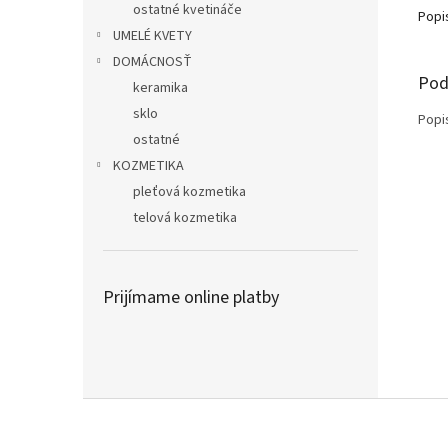
ostatné kvetináče
Popi
UMELÉ KVETY
DOMÁCNOSŤ
Pod
keramika
sklo
Popi
ostatné
KOZMETIKA
pleťová kozmetika
telová kozmetika
Prijímame online platby
Z
á