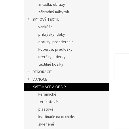
zrkadlá, obrazy
záhradný nábytok
BYTOVÝ TEXTIL
vankúše
prikrývky, deky
obrusy, prestierania
koberce, predložky
uteráky, utierky
textilné košíky
DEKORÁCIE
VIANOCE
KVETINÁČE A OBALY
keramické
terakotové
plastové
kvetináče na orchidee
sklenené