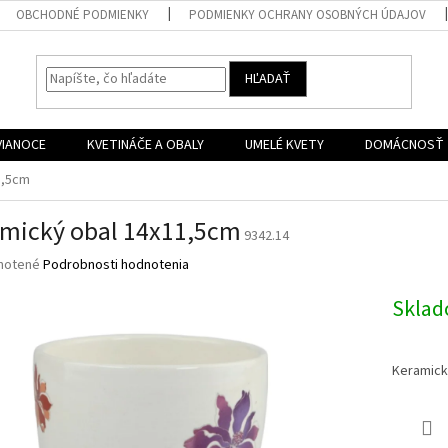
OBCHODNÉ PODMIENKY
PODMIENKY OCHRANY OSOBNÝCH ÚDAJOV
HĽADAŤ
VIANOCE
KVETINÁČE A OBALY
UMELÉ KVETY
DOMÁCNOSŤ
1,5cm
mický obal 14x11,5cm
9342.14
né
notené
Podrobnosti hodnotenia
nie
u
Skla
Keramick
iek.