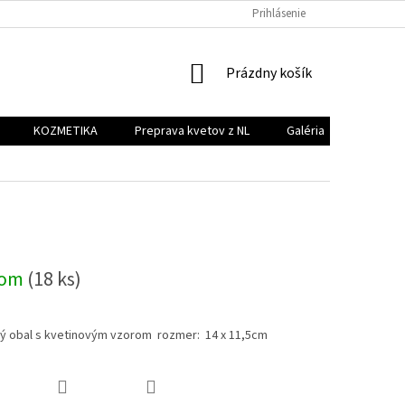
PREPRAVA KVETOV Z NL
GALÉRIA
Prihlásenie
KONTAKT
NÁKUPNÝ
Prázdny košík
KOŠÍK
KOZMETIKA
Preprava kvetov z NL
Galéria
Kontakt
dom
(18 ks)
ý obal s kvetinovým vzorom rozmer: 14 x 11,5cm