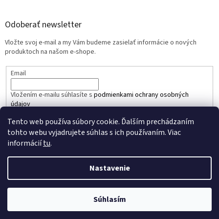
Odoberať newsletter
Vložte svoj e-mail a my Vám budeme zasielať informácie o nových
produktoch na našom e-shope.
Email
Vložením e-mailu súhlasíte s
podmienkami ochrany osobných
údajov
Tento web používa súbory cookie. Ďalším prechádzaním
PRIHLÁSIŤ SA
tohto webu vyjadrujete súhlas s ich používaním. Viac
informácií
tu
.
Nastavenie
Vytvoril Shoptet
Súhlasím
Copyright 2026
Simons Trade
. Všetky práva vyhradené.