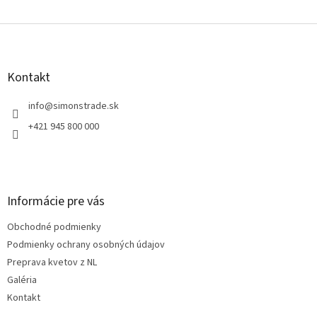
Z
á
p
ä
Kontakt
t
i
info
@
simonstrade.sk
e
+421 945 800 000
Informácie pre vás
Obchodné podmienky
Podmienky ochrany osobných údajov
Preprava kvetov z NL
Galéria
Kontakt