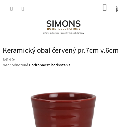
Prejsť
NÁKUP
na
obsah
KOŠÍK
Keramický obal červený pr.7cm v.6cm
8414.04
Priemerné
Neohodnotené
Podrobnosti hodnotenia
hodnotenie
produktu
je
0,0
z
5
hviezdičiek.