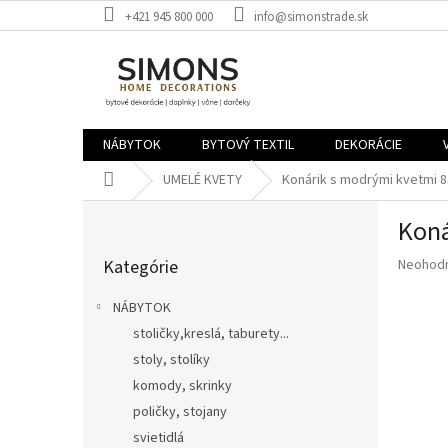
Prejsť
+421 945 800 000
info@simonstrade.sk
na
obsah
NÁBYTOK
BYTOVÝ TEXTIL
DEKORÁCIE
Domov
UMELÉ KVETY
Konárik s modrými kvetmi 
B
Koná
o
Preskočiť
č
Priemer
Kategórie
Neohod
kategórie
n
hodnote
ý
produkt
NÁBYTOK
p
je
stoličky,kreslá, taburety...
a
0,0
z
stoly, stolíky
n
5
e
komody, skrinky
hviezdič
l
poličky, stojany
svietidlá