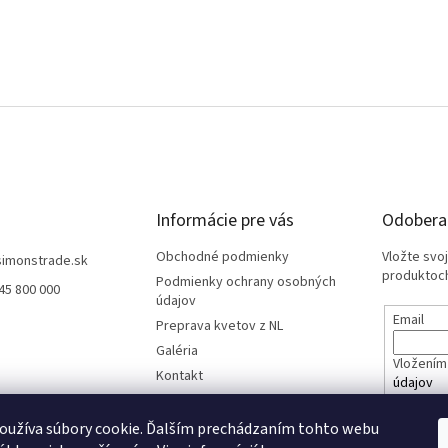
Informácie pre vás
Odoberať
Obchodné podmienky
Vložte svo
simonstrade.sk
produktoch
Podmienky ochrany osobných
45 800 000
údajov
Email
Preprava kvetov z NL
Galéria
Vložením 
Kontakt
údajov
oužíva súbory cookie. Ďalším prechádzaním tohto webu
PRIHL