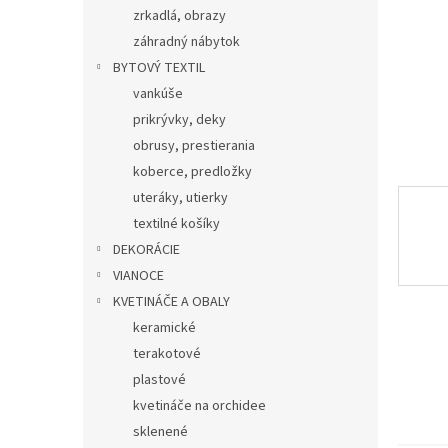
zrkadlá, obrazy
záhradný nábytok
BYTOVÝ TEXTIL
vankúše
prikrývky, deky
obrusy, prestierania
koberce, predložky
uteráky, utierky
textilné košíky
DEKORÁCIE
VIANOCE
KVETINÁČE A OBALY
keramické
terakotové
plastové
kvetináče na orchidee
sklenené