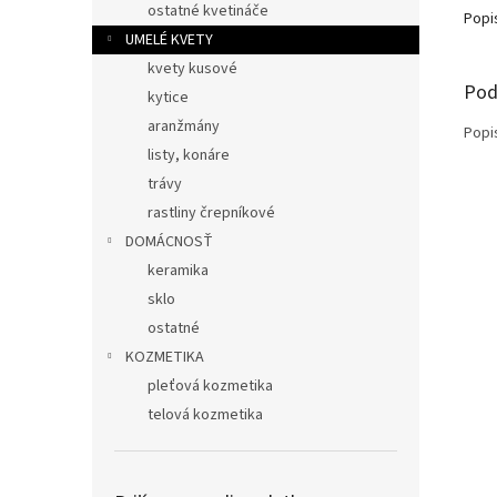
ostatné kvetináče
Popi
UMELÉ KVETY
kvety kusové
Pod
kytice
aranžmány
Popi
listy, konáre
trávy
rastliny črepníkové
DOMÁCNOSŤ
keramika
sklo
ostatné
KOZMETIKA
pleťová kozmetika
telová kozmetika