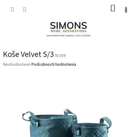
Prejsť
NÁKUP
na
obsah
KOŠÍK
Koše Velvet S/3
91304
Priemerné
Neohodnotené
Podrobnosti hodnotenia
hodnotenie
produktu
je
0,0
z
5
hviezdičiek.