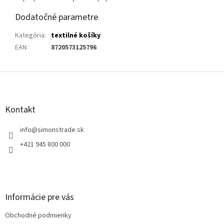
Dodatočné parametre
Kategória
:
textilné košíky
EAN
:
8720573125796
Z
á
p
ä
Kontakt
t
i
info
@
simonstrade.sk
e
+421 945 800 000
Informácie pre vás
Obchodné podmienky