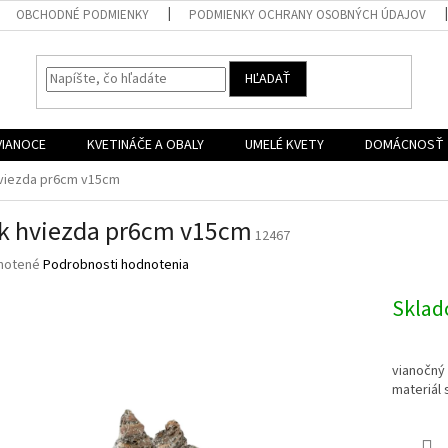
OBCHODNÉ PODMIENKY
PODMIENKY OCHRANY OSOBNÝCH ÚDAJOV
HĽADAŤ
VIANOCE
KVETINÁČE A OBALY
UMELÉ KVETY
DOMÁCNOSŤ
hviezda pr6cm v15cm
k hviezda pr6cm v15cm
12467
né
notené
Podrobnosti hodnotenia
nie
u
Skla
vianočný
materiál 
iek.