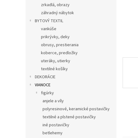
zrkadlá, obrazy
záhradný nábytok
BYTOVÝ TEXTIL
vankúše
prikrývky, deky
obrusy, prestierania
koberce, predložky
uteráky, utierky
textilné košíky
DEKORÁCIE
VIANOCE
figúrky
anjele a víly
polyresinové, keramické postavičky
textilné a plstené postavičky
iné postavičky
betlehemy