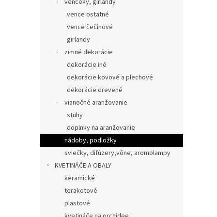
venčeky, girlandy
vence ostatné
vence čečinové
girlandy
zimné dekorácie
dekorácie iné
dekorácie kovové a plechové
dekorácie drevené
vianočné aranžovanie
stuhy
doplnky na aranžovanie
nádoby, podložky
sviečky, difúzery,vône, aromolampy
KVETINÁČE A OBALY
keramické
terakotové
plastové
kvetináče na orchidee