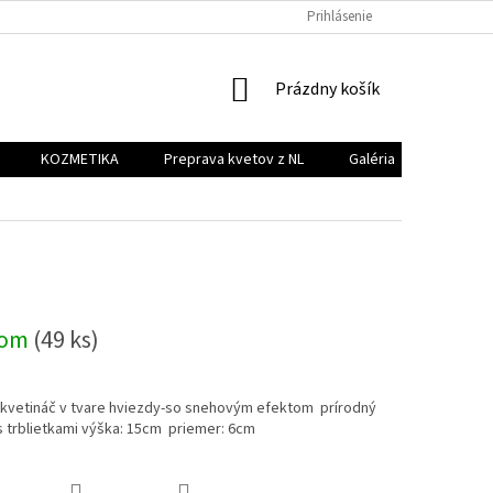
PREPRAVA KVETOV Z NL
GALÉRIA
Prihlásenie
KONTAKT
NÁKUPNÝ
Prázdny košík
KOŠÍK
KOZMETIKA
Preprava kvetov z NL
Galéria
Kontakt
dom
(49 ks)
 kvetináč v tvare hviezdy-so snehovým efektom prírodný
s trblietkami výška: 15cm priemer: 6cm