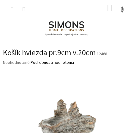
Prejsť
NÁKUP
na
obsah
KOŠÍK
Košík hviezda pr.9cm v.20cm
12468
Priemerné
Neohodnotené
Podrobnosti hodnotenia
hodnotenie
produktu
je
0,0
z
5
hviezdičiek.