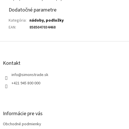
Dodatočné parametre
Kategória
:
nádoby, podložky
EAN
:
8585047034468
Z
á
p
ä
Kontakt
t
i
info
@
simonstrade.sk
e
+421 945 800 000
Informácie pre vás
Obchodné podmienky