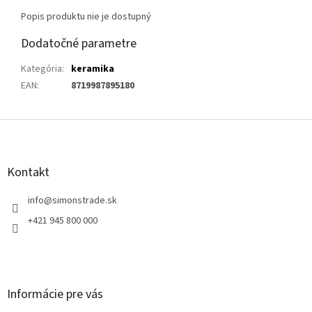
Popis produktu nie je dostupný
Dodatočné parametre
Kategória
:
keramika
EAN
:
8719987895180
Z
á
p
ä
Kontakt
t
i
info
@
simonstrade.sk
e
+421 945 800 000
Informácie pre vás