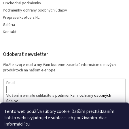
Obchodné podmienky
Podmienky ochrany osobných údajov
Preprava kvetov z NL
Galéria
Kontakt
Odoberať newsletter
Vložte svoj e-mail a my Vám budeme zasielať informácie o nových
produktoch na našom e-shope.
Email
Vložením e-mailu súhlasíte s
podmienkami ochrany osobných
údajov
Tento web používa súbory cookie. Ďalším prechádzaním
PRIHLÁSIŤ SA
tohto webu vyjadrujete súhlas s ich používaním. Viac
informácií
tu
.