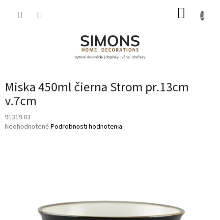
Prejsť
NÁKUP
na
obsah
KOŠÍK
Miska 450ml čierna Strom pr.13cm
v.7cm
91319.03
Priemerné
Neohodnotené
Podrobnosti hodnotenia
hodnotenie
produktu
je
0,0
z
5
hviezdičiek.