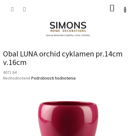
Prejsť
NÁKUP
na
obsah
KOŠÍK
Obal LUNA orchid cyklamen pr.14cm
v.16cm
4071.64
Priemerné
Neohodnotené
Podrobnosti hodnotenia
hodnotenie
produktu
je
0,0
z
5
hviezdičiek.