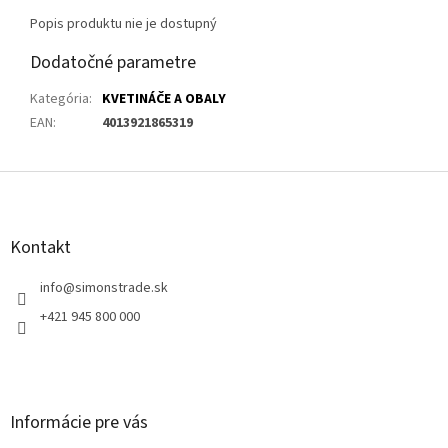
Popis produktu nie je dostupný
Dodatočné parametre
Kategória
:
KVETINÁČE A OBALY
EAN
:
4013921865319
Z
á
p
ä
Kontakt
t
i
info
@
simonstrade.sk
e
+421 945 800 000
Informácie pre vás