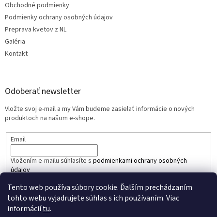
Obchodné podmienky
Podmienky ochrany osobných údajov
Preprava kvetov z NL
Galéria
Kontakt
Odoberať newsletter
Vložte svoj e-mail a my Vám budeme zasielať informácie o nových
produktoch na našom e-shope.
Email
Vložením e-mailu súhlasíte s
podmienkami ochrany osobných
údajov
Tento web používa súbory cookie. Ďalším prechádzaním
PRIHLÁSIŤ SA
tohto webu vyjadrujete súhlas s ich používaním. Viac
informácií
tu
.