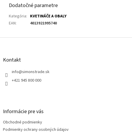
Dodatočné parametre
Kategória
:
KVETINÁČE A OBALY
EAN
:
4013921995740
Z
á
p
ä
Kontakt
t
i
info
@
simonstrade.sk
e
+421 945 800 000
Informácie pre vás
Obchodné podmienky
Podmienky ochrany osobných údajov