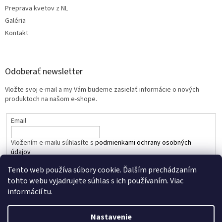
Preprava kvetov z NL
Galéria
Kontakt
Odoberať newsletter
Vložte svoj e-mail a my Vám budeme zasielať informácie o nových
produktoch na našom e-shope.
Email
Vložením e-mailu súhlasíte s
podmienkami ochrany osobných
údajov
Tento web používa súbory cookie. Ďalším prechádzaním
PRIHLÁSIŤ SA
tohto webu vyjadrujete súhlas s ich používaním. Viac
informácií
tu
.
Nastavenie
Vytvoril Shoptet