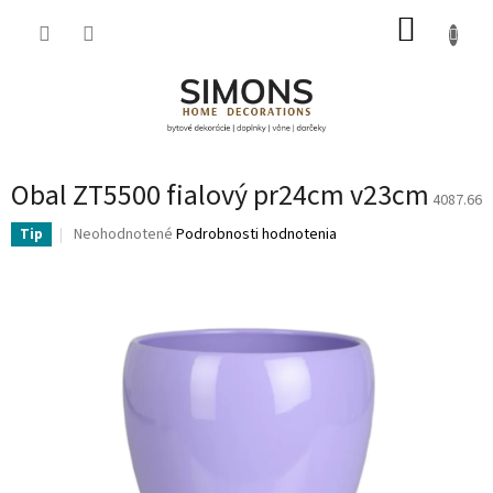
Prejsť
NÁKUP
na
obsah
KOŠÍK
Obal ZT5500 fialový pr24cm v23cm
4087.66
Priemerné
Neohodnotené
Podrobnosti hodnotenia
Tip
hodnotenie
produktu
je
0,0
z
5
hviezdičiek.