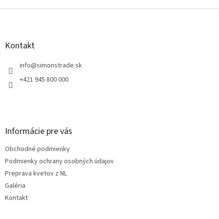
Z
á
p
ä
Kontakt
t
i
info
@
simonstrade.sk
e
+421 945 800 000
Informácie pre vás
Obchodné podmienky
Podmienky ochrany osobných údajov
Preprava kvetov z NL
Galéria
Kontakt