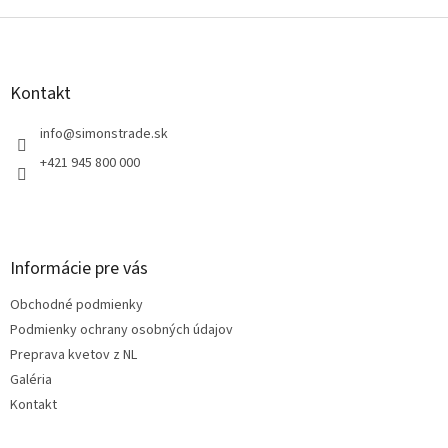
Z
á
p
ä
Kontakt
t
i
info
@
simonstrade.sk
e
+421 945 800 000
Informácie pre vás
Obchodné podmienky
Podmienky ochrany osobných údajov
Preprava kvetov z NL
Galéria
Kontakt