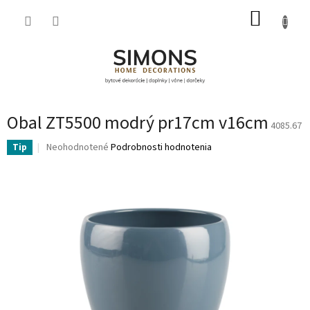
Prejsť
NÁKUP
na
obsah
KOŠÍK
Obal ZT5500 modrý pr17cm v16cm
4085.67
Priemerné
Neohodnotené
Podrobnosti hodnotenia
Tip
hodnotenie
produktu
je
0,0
z
5
hviezdičiek.