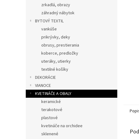
zrkadlá, obrazy
záhradný nábytok
BYTOVÝ TEXTIL
vankúše
prikrývky, deky
obrusy, prestierania
koberce, predložky
uteráky, utierky
textilné košíky
DEKORÁCIE
VIANOCE
KVETINÁČE A OBALY
keramické
terakotové
Popi
plastové
kvetináče na orchidee
Pod
sklenené