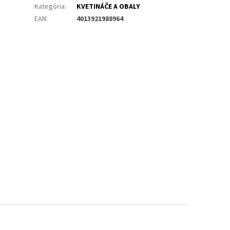
Kategória
:
KVETINÁČE A OBALY
EAN
:
4013921988964