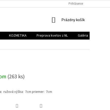
PREPRAVA KVETOV Z NL
GALÉRIA
Prihlásenie
KONTAKT
NÁKUPNÝ
Prázdny košík
KOŠÍK
KOZMETIKA
Preprava kvetov z NL
Galéria
Kontakt
dom
(263 ks)
ba: ružová výška: 7cm priemer: 7cm