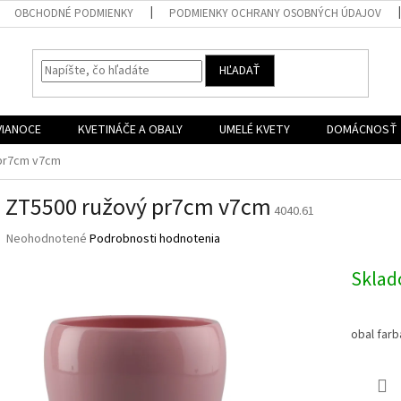
OBCHODNÉ PODMIENKY
PODMIENKY OCHRANY OSOBNÝCH ÚDAJOV
HĽADAŤ
VIANOCE
KVETINÁČE A OBALY
UMELÉ KVETY
DOMÁCNOSŤ
 pr7cm v7cm
 ZT5500 ružový pr7cm v7cm
4040.61
Priemerné
Neohodnotené
Podrobnosti hodnotenia
hodnotenie
produktu
Skla
je
0,0
z
obal far
5
hviezdičiek.