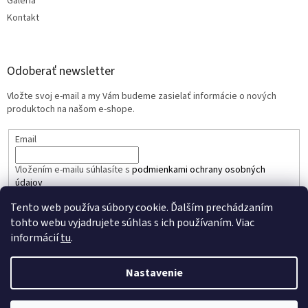
Galéria
Kontakt
Odoberať newsletter
Vložte svoj e-mail a my Vám budeme zasielať informácie o nových
produktoch na našom e-shope.
Email
Vložením e-mailu súhlasíte s
podmienkami ochrany osobných
údajov
Tento web používa súbory cookie. Ďalším prechádzaním
PRIHLÁSIŤ SA
tohto webu vyjadrujete súhlas s ich používaním. Viac
informácií
tu
.
Nastavenie
Vytvoril Shoptet