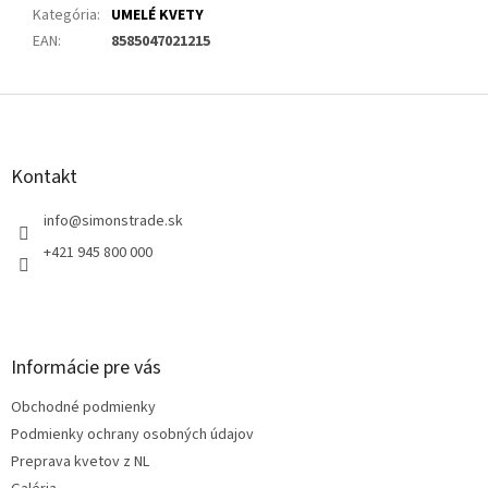
Kategória
:
UMELÉ KVETY
EAN
:
8585047021215
Z
á
p
ä
Kontakt
t
i
info
@
simonstrade.sk
e
+421 945 800 000
Informácie pre vás
Obchodné podmienky
Podmienky ochrany osobných údajov
Preprava kvetov z NL