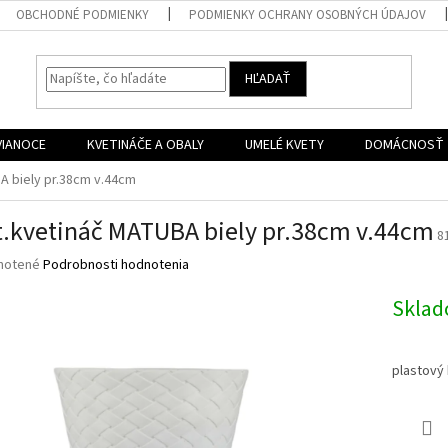
OBCHODNÉ PODMIENKY
PODMIENKY OCHRANY OSOBNÝCH ÚDAJOV
HĽADAŤ
VIANOCE
KVETINÁČE A OBALY
UMELÉ KVETY
DOMÁCNOSŤ
A biely pr.38cm v.44cm
t.kvetináč MATUBA biely pr.38cm v.44cm
8
né
notené
Podrobnosti hodnotenia
nie
u
Skla
plastový
iek.