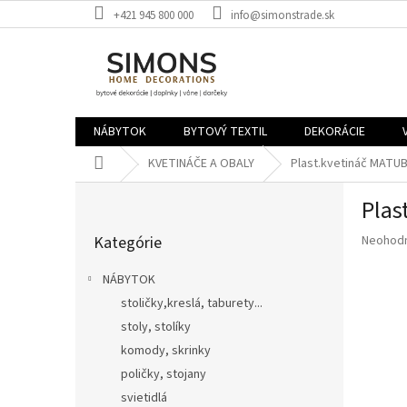
Prejsť
+421 945 800 000
info@simonstrade.sk
na
obsah
NÁBYTOK
BYTOVÝ TEXTIL
DEKORÁCIE
Domov
KVETINÁČE A OBALY
Plast.kvetináč MATUB
B
Plas
o
Preskočiť
č
Priemer
Kategórie
Neohod
kategórie
n
hodnote
ý
produkt
NÁBYTOK
p
je
stoličky,kreslá, taburety...
a
0,0
z
stoly, stolíky
n
5
e
komody, skrinky
hviezdič
l
poličky, stojany
svietidlá