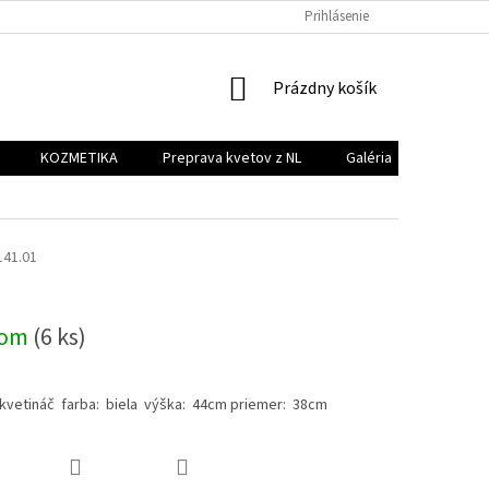
PREPRAVA KVETOV Z NL
GALÉRIA
Prihlásenie
KONTAKT
NÁKUPNÝ
Prázdny košík
KOŠÍK
KOZMETIKA
Preprava kvetov z NL
Galéria
Kontakt
141.01
dom
(6 ks)
 kvetináč farba: biela výška: 44cm priemer: 38cm