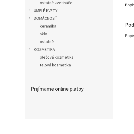
ostatné kvetináče
Popi
UMELÉ KVETY
DOMÁCNOSŤ
Pod
keramika
sklo
Popi
ostatné
KOZMETIKA
pleťová kozmetika
telová kozmetika
Prijímame online platby
Z
á