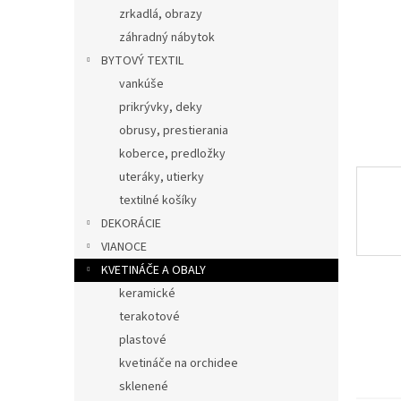
zrkadlá, obrazy
záhradný nábytok
BYTOVÝ TEXTIL
vankúše
prikrývky, deky
obrusy, prestierania
koberce, predložky
uteráky, utierky
textilné košíky
DEKORÁCIE
VIANOCE
KVETINÁČE A OBALY
keramické
terakotové
plastové
kvetináče na orchidee
sklenené