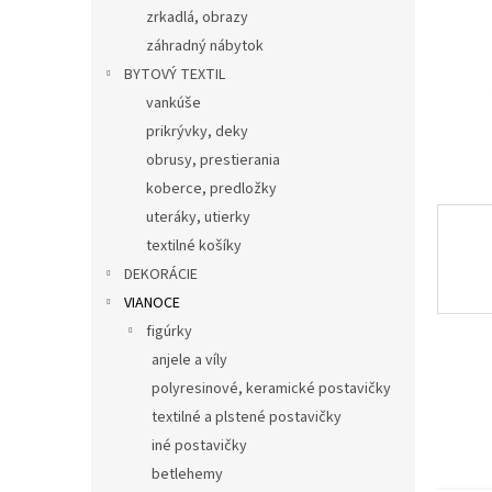
zrkadlá, obrazy
záhradný nábytok
BYTOVÝ TEXTIL
vankúše
prikrývky, deky
obrusy, prestierania
koberce, predložky
uteráky, utierky
textilné košíky
DEKORÁCIE
VIANOCE
figúrky
anjele a víly
polyresinové, keramické postavičky
textilné a plstené postavičky
iné postavičky
betlehemy