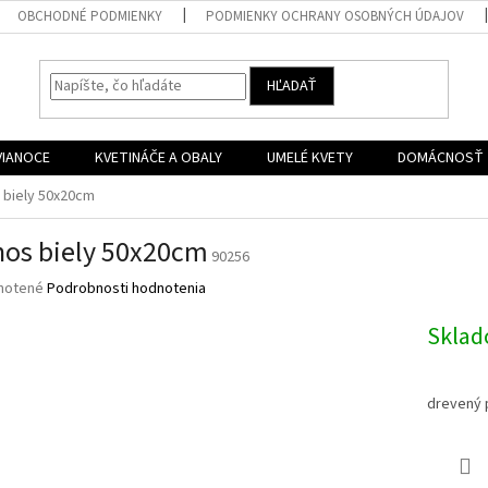
OBCHODNÉ PODMIENKY
PODMIENKY OCHRANY OSOBNÝCH ÚDAJOV
HĽADAŤ
VIANOCE
KVETINÁČE A OBALY
UMELÉ KVETY
DOMÁCNOSŤ
 biely 50x20cm
os biely 50x20cm
90256
né
notené
Podrobnosti hodnotenia
nie
u
Skla
drevený 
iek.