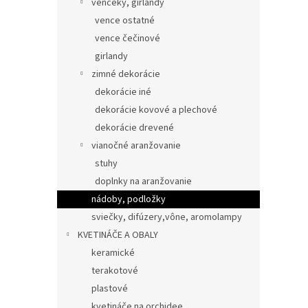
venčeky, girlandy
vence ostatné
vence čečinové
girlandy
zimné dekorácie
dekorácie iné
dekorácie kovové a plechové
dekorácie drevené
vianočné aranžovanie
stuhy
doplnky na aranžovanie
nádoby, podložky
sviečky, difúzery,vône, aromolampy
KVETINÁČE A OBALY
keramické
terakotové
plastové
kvetináče na orchidee