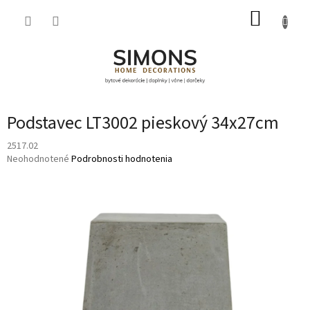
Prejsť
NÁKUP
na
obsah
KOŠÍK
Podstavec LT3002 pieskový 34x27cm
2517.02
Priemerné
Neohodnotené
Podrobnosti hodnotenia
hodnotenie
produktu
je
0,0
z
5
hviezdičiek.