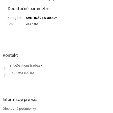
Dodatočné parametre
Kategória
:
KVETINÁČE A OBALY
EAN
:
2517-02
Z
á
p
ä
Kontakt
t
i
info
@
simonstrade.sk
e
+421 945 800 000
Informácie pre vás
Obchodné podmienky