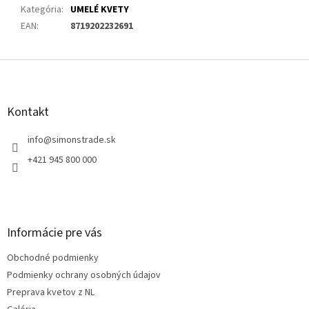
Kategória
:
UMELÉ KVETY
EAN
:
8719202232691
Z
á
p
ä
Kontakt
t
i
info
@
simonstrade.sk
e
+421 945 800 000
Informácie pre vás
Obchodné podmienky
Podmienky ochrany osobných údajov
Preprava kvetov z NL