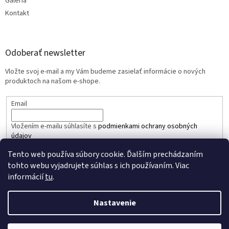
Galéria
Kontakt
Odoberať newsletter
Vložte svoj e-mail a my Vám budeme zasielať informácie o nových
produktoch na našom e-shope.
Email
Vložením e-mailu súhlasíte s
podmienkami ochrany osobných
údajov
Tento web používa súbory cookie. Ďalším prechádzaním
PRIHLÁSIŤ SA
tohto webu vyjadrujete súhlas s ich používaním. Viac
informácií
tu
.
Nastavenie
Vytvoril Shoptet